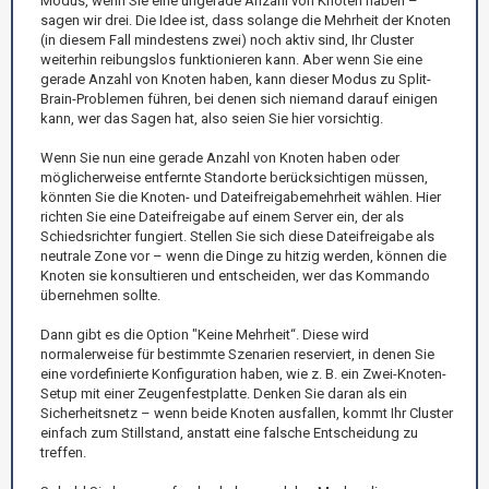
Modus, wenn Sie eine ungerade Anzahl von Knoten haben –
sagen wir drei. Die Idee ist, dass solange die Mehrheit der Knoten
(in diesem Fall mindestens zwei) noch aktiv sind, Ihr Cluster
weiterhin reibungslos funktionieren kann. Aber wenn Sie eine
gerade Anzahl von Knoten haben, kann dieser Modus zu Split-
Brain-Problemen führen, bei denen sich niemand darauf einigen
kann, wer das Sagen hat, also seien Sie hier vorsichtig.
Wenn Sie nun eine gerade Anzahl von Knoten haben oder
möglicherweise entfernte Standorte berücksichtigen müssen,
könnten Sie die Knoten- und Dateifreigabemehrheit wählen. Hier
richten Sie eine Dateifreigabe auf einem Server ein, der als
Schiedsrichter fungiert. Stellen Sie sich diese Dateifreigabe als
neutrale Zone vor – wenn die Dinge zu hitzig werden, können die
Knoten sie konsultieren und entscheiden, wer das Kommando
übernehmen sollte.
Dann gibt es die Option "Keine Mehrheit“. Diese wird
normalerweise für bestimmte Szenarien reserviert, in denen Sie
eine vordefinierte Konfiguration haben, wie z. B. ein Zwei-Knoten-
Setup mit einer Zeugenfestplatte. Denken Sie daran als ein
Sicherheitsnetz – wenn beide Knoten ausfallen, kommt Ihr Cluster
einfach zum Stillstand, anstatt eine falsche Entscheidung zu
treffen.