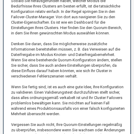
Sobald Sie herausgefunden haben, welcher Modus die
Bedürfnisse Ihres Clusters am besten erfüllt, ist die tatsächliche
Konfiguration relativ einfach. In der Regel springen Sie in den
Failover-Cluster-Manager. Von dort aus navigieren Sie zu den
Cluster-Eigenschaften. Es ist wie ein Dashboard für die
Einstellungen Ihres Clusters. Hier finden Sie den Quorum-Bereich,
in dem Sie Ihren gewünschten Modus auswählen können.
Denken Sie daran, dass Sie möglicherweise zusätzliche
Informationen bereitstellen müssen, z. B. das Verweisen auf die
Dateifreigabe im Modus Knoten- und Dateifreigabemehrheit.
Wenn Sie eine bestehende Quorum-Konfiguration ändern, stellen
Sie sicher, dass Sie auch andere Einstellungen überprüfen, da
diese Einfluss darauf haben könnten, wie sich Ihr Cluster in
verschiedenen Fehlerszenarien verhält.
Wenn Sie fertig sind, ist es auch eine gute Idee, Ihre Konfiguration
zu validieren. Einen Validierungstest durchzuführen stellt sicher,
dass alles ordnungsgemäß verkabelt ist und Ihr Cluster Failovers
problemlos bewältigen kann. Sie möchten auf keinen Fall
während eines Produktionsausfalls von einer falsch konfigurierten
Mehrheit überrascht werden.
Vergessen Sie auch nicht, Ihre Quorum-Einstellungen regelmäßig
zu überprüfen, insbesondere wenn Sie wachsen oder Änderungen