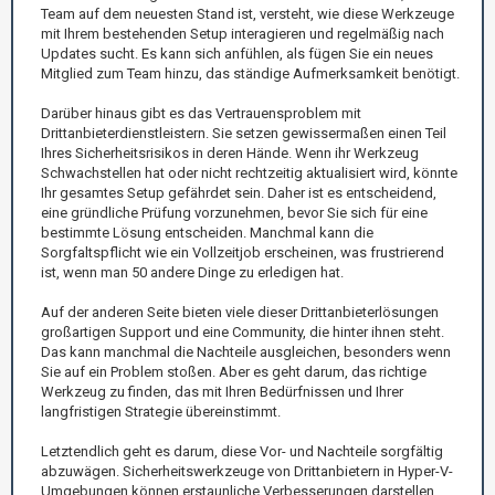
Team auf dem neuesten Stand ist, versteht, wie diese Werkzeuge
mit Ihrem bestehenden Setup interagieren und regelmäßig nach
Updates sucht. Es kann sich anfühlen, als fügen Sie ein neues
Mitglied zum Team hinzu, das ständige Aufmerksamkeit benötigt.
Darüber hinaus gibt es das Vertrauensproblem mit
Drittanbieterdienstleistern. Sie setzen gewissermaßen einen Teil
Ihres Sicherheitsrisikos in deren Hände. Wenn ihr Werkzeug
Schwachstellen hat oder nicht rechtzeitig aktualisiert wird, könnte
Ihr gesamtes Setup gefährdet sein. Daher ist es entscheidend,
eine gründliche Prüfung vorzunehmen, bevor Sie sich für eine
bestimmte Lösung entscheiden. Manchmal kann die
Sorgfaltspflicht wie ein Vollzeitjob erscheinen, was frustrierend
ist, wenn man 50 andere Dinge zu erledigen hat.
Auf der anderen Seite bieten viele dieser Drittanbieterlösungen
großartigen Support und eine Community, die hinter ihnen steht.
Das kann manchmal die Nachteile ausgleichen, besonders wenn
Sie auf ein Problem stoßen. Aber es geht darum, das richtige
Werkzeug zu finden, das mit Ihren Bedürfnissen und Ihrer
langfristigen Strategie übereinstimmt.
Letztendlich geht es darum, diese Vor- und Nachteile sorgfältig
abzuwägen. Sicherheitswerkzeuge von Drittanbietern in Hyper-V-
Umgebungen können erstaunliche Verbesserungen darstellen,