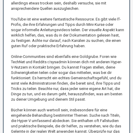
allerdings etwas trocken sein, deshalb versuche, sie mit
ansprechendere Quellen auszugleichen.
YouTube ist eine weitere fantastische Ressource. Es gibt viele IT-
Profis, die ihre Erfahrungen und Tipps durch Mini-Kurse oder
sogar informelle Anleitungsvideos teilen. Der visuelle Aspekt kann
wirklich helfen, das, was du in der Dokumentation gelesen hast,
zu festigen. Achte nur darauf, nach Kanälen zu suchen, die einen
guten Ruf oder praktische Erfahrung haben.
Online-Communities sind ebenfalls eine Goldgrube. Foren wie
TechNet und Reddits r/sysadmin können dich mit anderen Hyper-
V-Nutzern in Kontakt bringen. Du kannst Fragen stellen, deine
Schwierigkeiten teilen oder sogar das mitteilen, was bei dir
funktioniert. Es herrscht ein echtes Gemeinschaftsgefühl, und du
wirst viele Administratoren finden, die bereit sind, ihre Tipps und
Tricks zu teilen. Beachte nur, dass jeder seine eigene Art hat, die
Dinge zu tun, und es darum geht, herauszufinden, was am besten
zu deiner Umgebung und deinem Stil passt.
Bücher können auch wertvoll sein, insbesondere für eine
eingehende Behandlung bestimmter Themen. Suche nach Titeln,
die Hyper-V umfassend abdecken. Sie enthalten oft Fallstudien
und praktische Beispiele, die dir helfen, zu verstehen, wie du das
Gelernte in der realen Welt anwenden kannst. Überprüfe nur das