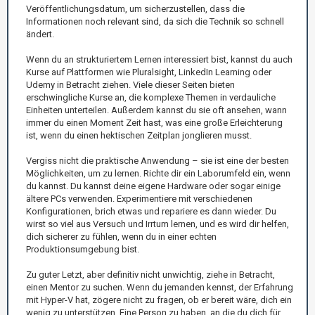
Veröffentlichungsdatum, um sicherzustellen, dass die
Informationen noch relevant sind, da sich die Technik so schnell
ändert.
Wenn du an strukturiertem Lernen interessiert bist, kannst du auch
Kurse auf Plattformen wie Pluralsight, LinkedIn Learning oder
Udemy in Betracht ziehen. Viele dieser Seiten bieten
erschwingliche Kurse an, die komplexe Themen in verdauliche
Einheiten unterteilen. Außerdem kannst du sie oft ansehen, wann
immer du einen Moment Zeit hast, was eine große Erleichterung
ist, wenn du einen hektischen Zeitplan jonglieren musst.
Vergiss nicht die praktische Anwendung – sie ist eine der besten
Möglichkeiten, um zu lernen. Richte dir ein Laborumfeld ein, wenn
du kannst. Du kannst deine eigene Hardware oder sogar einige
ältere PCs verwenden. Experimentiere mit verschiedenen
Konfigurationen, brich etwas und repariere es dann wieder. Du
wirst so viel aus Versuch und Irrtum lernen, und es wird dir helfen,
dich sicherer zu fühlen, wenn du in einer echten
Produktionsumgebung bist.
Zu guter Letzt, aber definitiv nicht unwichtig, ziehe in Betracht,
einen Mentor zu suchen. Wenn du jemanden kennst, der Erfahrung
mit Hyper-V hat, zögere nicht zu fragen, ob er bereit wäre, dich ein
wenig zu unterstützen. Eine Person zu haben, an die du dich für