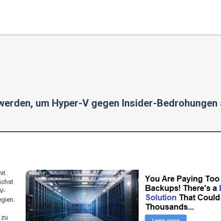
 werden, um Hyper-V gegen Insider-Bedrohungen
it
ächst
V-
egien.
 zu