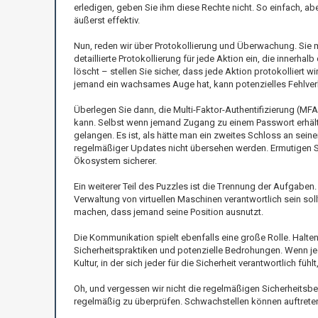
erledigen, geben Sie ihm diese Rechte nicht. So einfach, ab
äußerst effektiv.
Nun, reden wir über Protokollierung und Überwachung. Sie m
detaillierte Protokollierung für jede Aktion ein, die innerh
löscht – stellen Sie sicher, dass jede Aktion protokolliert 
jemand ein wachsames Auge hat, kann potenzielles Fehlver
Überlegen Sie dann, die Multi-Faktor-Authentifizierung (MFA
kann. Selbst wenn jemand Zugang zu einem Passwort erhält,
gelangen. Es ist, als hätte man ein zweites Schloss an sein
regelmäßiger Updates nicht übersehen werden. Ermutigen 
Ökosystem sicherer.
Ein weiterer Teil des Puzzles ist die Trennung der Aufgaben.
Verwaltung von virtuellen Maschinen verantwortlich sein sollt
machen, dass jemand seine Position ausnutzt.
Die Kommunikation spielt ebenfalls eine große Rolle. Halt
Sicherheitspraktiken und potenzielle Bedrohungen. Wenn jed
Kultur, in der sich jeder für die Sicherheit verantwortlich fü
Oh, und vergessen wir nicht die regelmäßigen Sicherheitsb
regelmäßig zu überprüfen. Schwachstellen können auftreten 