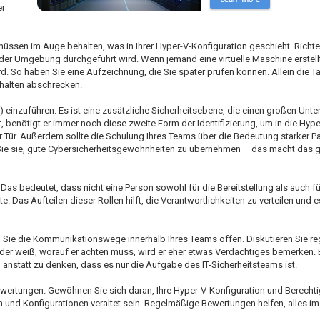
er
üssen im Auge behalten, was in Ihrer Hyper-V-Konfiguration geschieht. Richte
alb der Umgebung durchgeführt wird. Wenn jemand eine virtuelle Maschine erstell
wird. So haben Sie eine Aufzeichnung, die Sie später prüfen können. Allein die 
halten abschrecken.
) einzuführen. Es ist eine zusätzliche Sicherheitsebene, die einen großen Un
 benötigt er immer noch diese zweite Form der Identifizierung, um in die H
er Tür. Außerdem sollte die Schulung Ihres Teams über die Bedeutung starker 
Sie sie, gute Cybersicherheitsgewohnheiten zu übernehmen – das macht das
 Das bedeutet, dass nicht eine Person sowohl für die Bereitstellung als auch fü
e. Das Aufteilen dieser Rollen hilft, die Verantwortlichkeiten zu verteilen und 
en Sie die Kommunikationswege innerhalb Ihres Teams offen. Diskutieren Sie r
er weiß, worauf er achten muss, wird er eher etwas Verdächtiges bemerken. E
hlt, anstatt zu denken, dass es nur die Aufgabe des IT-Sicherheitsteams ist.
ewertungen. Gewöhnen Sie sich daran, Ihre Hyper-V-Konfiguration und Berecht
und Konfigurationen veraltet sein. Regelmäßige Bewertungen helfen, alles im 