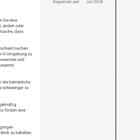
Registriert seit:
Jun 2018
n Sie eine
t, ändert oder
Tatsache, dass
terschied machen
yper-V-Umgebung zu
Passwörter und
 gesamte
r die betriebliche
es schwieriger zu
egelmäßig
s fördert eine
igungen
Blick zu behalten.