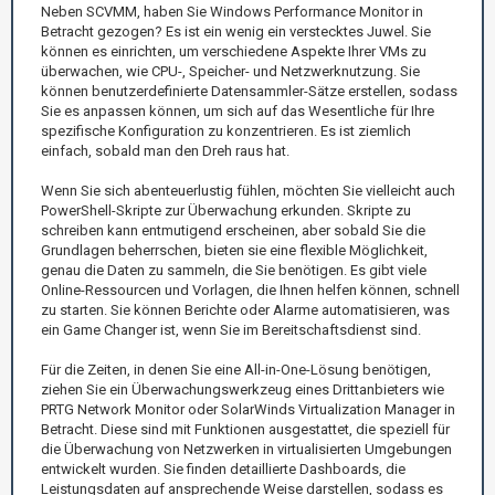
Neben SCVMM, haben Sie Windows Performance Monitor in
Betracht gezogen? Es ist ein wenig ein verstecktes Juwel. Sie
können es einrichten, um verschiedene Aspekte Ihrer VMs zu
überwachen, wie CPU-, Speicher- und Netzwerknutzung. Sie
können benutzerdefinierte Datensammler-Sätze erstellen, sodass
Sie es anpassen können, um sich auf das Wesentliche für Ihre
spezifische Konfiguration zu konzentrieren. Es ist ziemlich
einfach, sobald man den Dreh raus hat.
Wenn Sie sich abenteuerlustig fühlen, möchten Sie vielleicht auch
PowerShell-Skripte zur Überwachung erkunden. Skripte zu
schreiben kann entmutigend erscheinen, aber sobald Sie die
Grundlagen beherrschen, bieten sie eine flexible Möglichkeit,
genau die Daten zu sammeln, die Sie benötigen. Es gibt viele
Online-Ressourcen und Vorlagen, die Ihnen helfen können, schnell
zu starten. Sie können Berichte oder Alarme automatisieren, was
ein Game Changer ist, wenn Sie im Bereitschaftsdienst sind.
Für die Zeiten, in denen Sie eine All-in-One-Lösung benötigen,
ziehen Sie ein Überwachungswerkzeug eines Drittanbieters wie
PRTG Network Monitor oder SolarWinds Virtualization Manager in
Betracht. Diese sind mit Funktionen ausgestattet, die speziell für
die Überwachung von Netzwerken in virtualisierten Umgebungen
entwickelt wurden. Sie finden detaillierte Dashboards, die
Leistungsdaten auf ansprechende Weise darstellen, sodass es