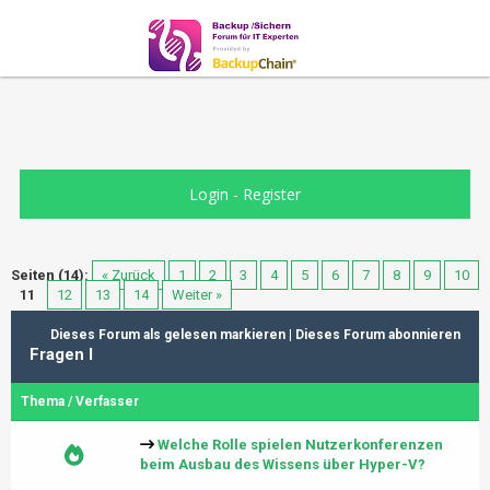
Login
-
Register
Seiten (14):
« Zurück
1
2
3
4
5
6
7
8
9
10
11
12
13
14
Weiter »
Dieses Forum als gelesen markieren
|
Dieses Forum abonnieren
Fragen I
Thema
/
Verfasser
Welche Rolle spielen Nutzerkonferenzen
beim Ausbau des Wissens über Hyper-V?