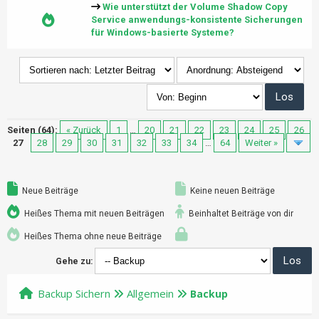
Wie unterstützt der Volume Shadow Copy
Service anwendungs-konsistente Sicherungen
für Windows-basierte Systeme?
Seiten (64):
« Zurück
1
…
20
21
22
23
24
25
26
27
28
29
30
31
32
33
34
…
64
Weiter »
Neue Beiträge
Keine neuen Beiträge
Heißes Thema mit neuen Beiträgen
Beinhaltet Beiträge von dir
Heißes Thema ohne neue Beiträge
Gehe zu:
Backup Sichern
Allgemein
Backup