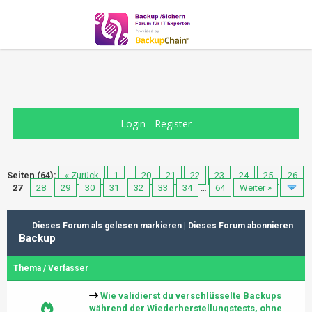
Login
-
Register
Seiten (64):
« Zurück
1
…
20
21
22
23
24
25
26
27
28
29
30
31
32
33
34
…
64
Weiter »
Dieses Forum als gelesen markieren
|
Dieses Forum abonnieren
Backup
Thema
/
Verfasser
Wie validierst du verschlüsselte Backups
während der Wiederherstellungstests, ohne