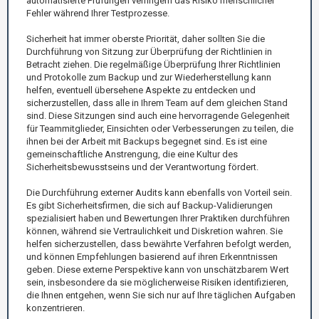
automatisierte Prüfungen verringern das Risiko menschlicher
Fehler während Ihrer Testprozesse.
Sicherheit hat immer oberste Priorität, daher sollten Sie die
Durchführung von Sitzung zur Überprüfung der Richtlinien in
Betracht ziehen. Die regelmäßige Überprüfung Ihrer Richtlinien
und Protokolle zum Backup und zur Wiederherstellung kann
helfen, eventuell übersehene Aspekte zu entdecken und
sicherzustellen, dass alle in Ihrem Team auf dem gleichen Stand
sind. Diese Sitzungen sind auch eine hervorragende Gelegenheit
für Teammitglieder, Einsichten oder Verbesserungen zu teilen, die
ihnen bei der Arbeit mit Backups begegnet sind. Es ist eine
gemeinschaftliche Anstrengung, die eine Kultur des
Sicherheitsbewusstseins und der Verantwortung fördert.
Die Durchführung externer Audits kann ebenfalls von Vorteil sein.
Es gibt Sicherheitsfirmen, die sich auf Backup-Validierungen
spezialisiert haben und Bewertungen Ihrer Praktiken durchführen
können, während sie Vertraulichkeit und Diskretion wahren. Sie
helfen sicherzustellen, dass bewährte Verfahren befolgt werden,
und können Empfehlungen basierend auf ihren Erkenntnissen
geben. Diese externe Perspektive kann von unschätzbarem Wert
sein, insbesondere da sie möglicherweise Risiken identifizieren,
die Ihnen entgehen, wenn Sie sich nur auf Ihre täglichen Aufgaben
konzentrieren.