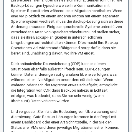
Ein weiteres Thema, über das es sich nachzudenken lohnt, ist, wie
Backup-Lösungen typischerweise ihre Kommunikation mit
Speicher-Repositories während einer Migration handhaben. Wenn
eine VM plötzlich zu einem anderen Knoten mit einem separaten
Speichersystem wechselt, muss die Backup-Lösung sich an diese
Änderung anpassen. Einige anspruchsvolle Systeme unterstützen
verschiedene Arten von Speicherarchitekturen und stellen sicher,
dass sie ihre Backup-Fähigkeiten in unterschiedlichen
Umgebungen aufrechterhalten können. Dies macht Ihre Backup-
Operationen viel widerstandsfähiger und sorgt dafür, dass sie
bereit sind, unabhängig davon, wo Ihre VM endet.
Die kontinuierliche Datensicherung (CDP) kann in diesen
Situationen ebenfalls äußerst hilfreich sein. CDP-Lösungen
können Datenänderungen auf granularer Ebene verfolgen, was
während einer Live-Migration besonders nützlich wird. Wenn
während oder nach der Migration etwas schiefgeht, ermöglicht
die Integration von CDP, dass Backups nahezu in Echtzeit
erfolgen, was bedeutet, dass Sie nur sehr wenig (wenn
überhaupt) Daten verlieren würden.
Und vergessen Sie nicht die Bedeutung von Überwachung und
Alarmierung. Gute Backup-Lösungen kommen in der Regel mit
einem Dashboard oder einer Art Schnittstelle, in der Sie den
Status aller VMs und deren jeweilige Migrationen sehen können.