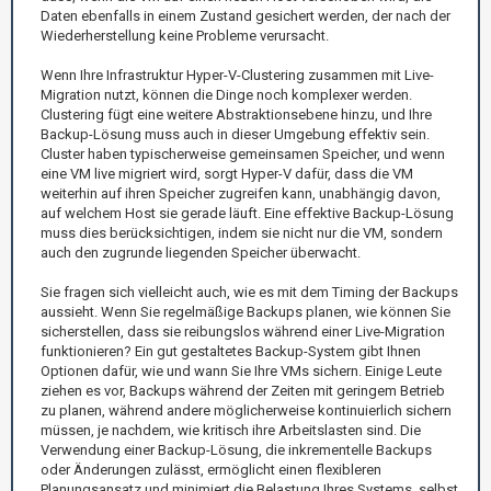
Daten ebenfalls in einem Zustand gesichert werden, der nach der
Wiederherstellung keine Probleme verursacht.
Wenn Ihre Infrastruktur Hyper-V-Clustering zusammen mit Live-
Migration nutzt, können die Dinge noch komplexer werden.
Clustering fügt eine weitere Abstraktionsebene hinzu, und Ihre
Backup-Lösung muss auch in dieser Umgebung effektiv sein.
Cluster haben typischerweise gemeinsamen Speicher, und wenn
eine VM live migriert wird, sorgt Hyper-V dafür, dass die VM
weiterhin auf ihren Speicher zugreifen kann, unabhängig davon,
auf welchem Host sie gerade läuft. Eine effektive Backup-Lösung
muss dies berücksichtigen, indem sie nicht nur die VM, sondern
auch den zugrunde liegenden Speicher überwacht.
Sie fragen sich vielleicht auch, wie es mit dem Timing der Backups
aussieht. Wenn Sie regelmäßige Backups planen, wie können Sie
sicherstellen, dass sie reibungslos während einer Live-Migration
funktionieren? Ein gut gestaltetes Backup-System gibt Ihnen
Optionen dafür, wie und wann Sie Ihre VMs sichern. Einige Leute
ziehen es vor, Backups während der Zeiten mit geringem Betrieb
zu planen, während andere möglicherweise kontinuierlich sichern
müssen, je nachdem, wie kritisch ihre Arbeitslasten sind. Die
Verwendung einer Backup-Lösung, die inkrementelle Backups
oder Änderungen zulässt, ermöglicht einen flexibleren
Planungsansatz und minimiert die Belastung Ihres Systems, selbst