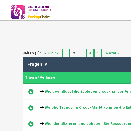
Seiten (5):
« Zurück
1
2
3
4
5
Weiter »
Fragen IV
Thema
/
Verfasser
Wie beeinflusst die Evolution cloud-nativer 
Welche Trends im Cloud-Markt könnten die En
Wie identifizieren und beheben Sie Ressour