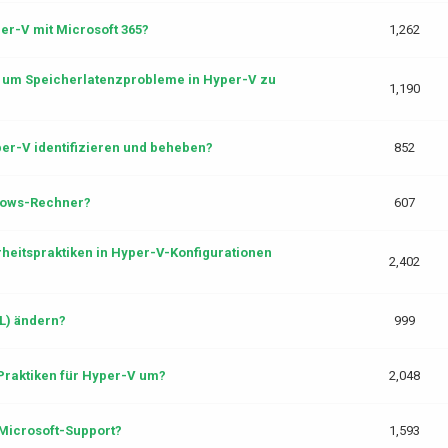
er-V mit Microsoft 365?
1,262
, um Speicherlatenzprobleme in Hyper-V zu
1,190
er-V identifizieren und beheben?
852
ndows-Rechner?
607
rheitspraktiken in Hyper-V-Konfigurationen
2,402
L) ändern?
999
raktiken für Hyper-V um?
2,048
Microsoft-Support?
1,593