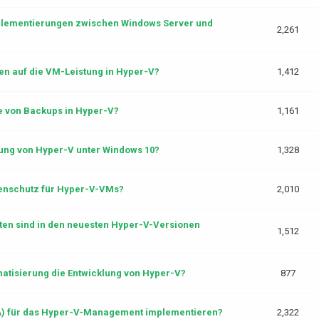
mplementierungen zwischen Windows Server und
2,261
ien auf die VM-Leistung in Hyper-V?
1,412
e von Backups in Hyper-V?
1,161
rung von Hyper-V unter Windows 10?
1,328
tenschutz für Hyper-V-VMs?
2,010
en sind in den neuesten Hyper-V-Versionen
1,512
atisierung die Entwicklung von Hyper-V?
877
EA) für das Hyper-V-Management implementieren?
2,322