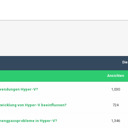
Die
Ansichten
Anwendungen Hyper-V?
1,030
twicklung von Hyper-V beeinflussen?
724
cenengpassprobleme in Hyper-V?
1,346