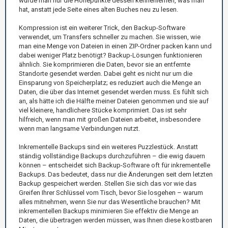
würde man nur die Höhepunkte dessen kennenlernen, was man
hat, anstatt jede Seite eines alten Buches neu zu lesen.
Kompression ist ein weiterer Trick, den Backup-Software
verwendet, um Transfers schneller zu machen. Sie wissen, wie
man eine Menge von Dateien in einen ZIP-Ordner packen kann und
dabei weniger Platz benötigt? Backup-Lösungen funktionieren
ähnlich. Sie komprimieren die Daten, bevor sie an entfernte
Standorte gesendet werden. Dabei geht es nicht nur um die
Einsparung von Speicherplatz; es reduziert auch die Menge an
Daten, die über das Internet gesendet werden muss. Es fühlt sich
an, als hätte ich die Hälfte meiner Dateien genommen und sie auf
viel kleinere, handlichere Stücke komprimiert. Das ist sehr
hilfreich, wenn man mit großen Dateien arbeitet, insbesondere
wenn man langsame Verbindungen nutzt.
Inkrementelle Backups sind ein weiteres Puzzlestück. Anstatt
ständig vollständige Backups durchzuführen – die ewig dauern
können – entscheidet sich Backup-Software oft für inkrementelle
Backups. Das bedeutet, dass nur die Änderungen seit dem letzten
Backup gespeichert werden. Stellen Sie sich das vor wie das
Greifen Ihrer Schlüssel vom Tisch, bevor Sie losgehen – warum
alles mitnehmen, wenn Sie nur das Wesentliche brauchen? Mit
inkrementellen Backups minimieren Sie effektiv die Menge an
Daten, die übertragen werden müssen, was Ihnen diese kostbaren