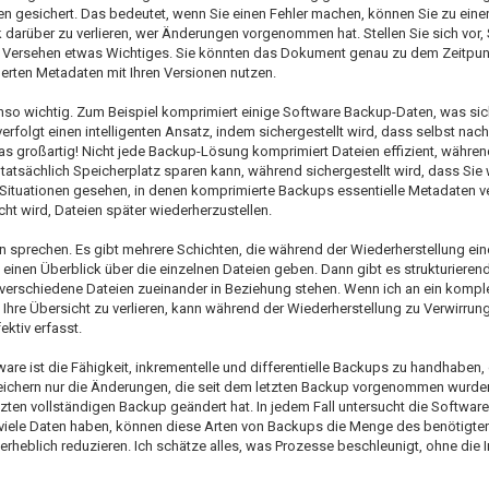
en gesichert. Das bedeutet, wenn Sie einen Fehler machen, können Sie zu einer
darüber zu verlieren, wer Änderungen vorgenommen hat. Stellen Sie sich vor, 
Versehen etwas Wichtiges. Sie könnten das Dokument genau zu dem Zeitpunk
rten Metadaten mit Ihren Versionen nutzen.
nso wichtig. Zum Beispiel komprimiert einige Software Backup-Daten, was sic
olgt einen intelligenten Ansatz, indem sichergestellt wird, dass selbst na
as großartig! Nicht jede Backup-Lösung komprimiert Dateien effizient, während
sächlich Speicherplatz sparen kann, während sichergestellt wird, dass Sie w
 Situationen gesehen, in denen komprimierte Backups essentielle Metadaten v
t wird, Dateien später wiederherzustellen.
n sprechen. Es gibt mehrere Schichten, die während der Wiederherstellung ei
inen Überblick über die einzelnen Dateien geben. Dann gibt es strukturieren
 verschiedene Dateien zueinander in Beziehung stehen. Wenn ich an ein kompl
Ihre Übersicht zu verlieren, kann während der Wiederherstellung zu Verwirrun
ktiv erfasst.
re ist die Fähigkeit, inkrementelle und differentielle Backups zu handhaben, 
eichern nur die Änderungen, die seit dem letzten Backup vorgenommen wurde
etzten vollständigen Backup geändert hat. In jedem Fall untersucht die Softwar
ie viele Daten haben, können diese Arten von Backups die Menge des benötigte
 erheblich reduzieren. Ich schätze alles, was Prozesse beschleunigt, ohne die I