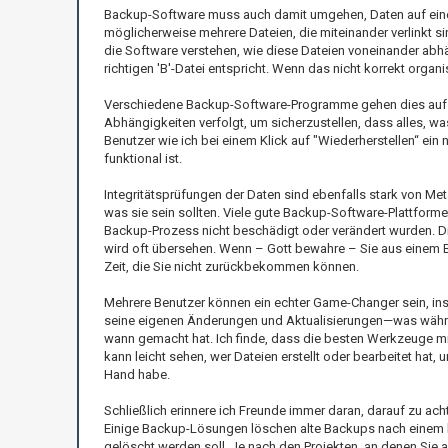
Backup-Software muss auch damit umgehen, Daten auf eine 
möglicherweise mehrere Dateien, die miteinander verlinkt s
die Software verstehen, wie diese Dateien voneinander abhäng
richtigen 'B'-Datei entspricht. Wenn das nicht korrekt organ
Verschiedene Backup-Software-Programme gehen dies auf ei
Abhängigkeiten verfolgt, um sicherzustellen, dass alles, wa
Benutzer wie ich bei einem Klick auf "Wiederherstellen“ ein
funktional ist.
Integritätsprüfungen der Daten sind ebenfalls stark von Me
was sie sein sollten. Viele gute Backup-Software-Plattfor
Backup-Prozess nicht beschädigt oder verändert wurden. D
wird oft übersehen. Wenn – Gott bewahre – Sie aus einem Ba
Zeit, die Sie nicht zurückbekommen können.
Mehrere Benutzer können ein echter Game-Changer sein, in
seine eigenen Änderungen und Aktualisierungen—was währe
wann gemacht hat. Ich finde, dass die besten Werkzeuge mi
kann leicht sehen, wer Dateien erstellt oder bearbeitet hat,
Hand habe.
Schließlich erinnere ich Freunde immer daran, darauf zu ac
Einige Backup-Lösungen löschen alte Backups nach einem b
gelöscht werden soll. Je nach den Projekten, an denen Sie 