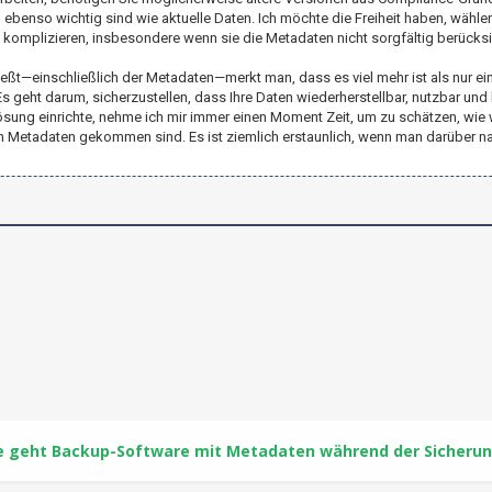
en ebenso wichtig sind wie aktuelle Daten. Ich möchte die Freiheit haben, wähl
 komplizieren, insbesondere wenn sie die Metadaten nicht sorgfältig berücksi
eßt—einschließlich der Metadaten—merkt man, dass es viel mehr ist als nur ei
s geht darum, sicherzustellen, dass Ihre Daten wiederherstellbar, nutzbar und 
sung einrichte, nehme ich mir immer einen Moment Zeit, um zu schätzen, wie we
 Metadaten gekommen sind. Es ist ziemlich erstaunlich, wenn man darüber n
e geht Backup-Software mit Metadaten während der Sicheru