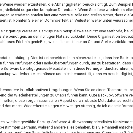
Weise wiederherzustellen, die Abhängigkeiten berücksichtigt. Zum Beispiel 
ind, vielleicht sogar eine komplexe Datenbank. Wenn Sie diese wiederherstel
en. Metadaten spielen hier eine zentrale Rolle und stellen sicher, dass die 'A
isiert ist, könnten Sie einen Dominoeffekt an Verlusten weiter unten verursachen
nzigartige Weise an. BackupChain beispielsweise nutzt eine Methode, bei de
s Sie benötigen, an den richtigen Platz zurückkehrt. Diese Organisation bedeut
 nahtloses Erlebnis genießen, wenn alles nicht nur an Ort und Stelle zurückkom
tadaten abhängig. Dies ist entscheidend, um sicherzustellen, dass Ihre Backu
men führen Prüfungen oder Hash-Überprüfungen durch, um zu bestätigen, dass I
ie Software benötigt genaue Metadaten, um diese Prüfungen durchzuführen, u
ckup wiederherstellen müssen und sich herausstellt, dass es beschädigt ist, 
sbesondere in kollaborativen Umgebungen. Wenn Sie an einem Teamprojekt arb
nd der Wiederherstellungen zu Chaos führen kann. Gute Backup-Software ver
r helfen, diesen organisatorischen Aspekt durch robuste Metadaten aufrechtz
 und das macht Wiederherstellungen viel weniger stressig, da ich diese Informat
hten, wie ihre gewählte Backup-Software Aufbewahrungsrichtlinien für Metada
estimmten Zeitraum, während andere alles behalten, bis Sie manuell entsche
arbeiten, benötigen Sie möglicherweise ältere Versionen aus Compliance-Gründ