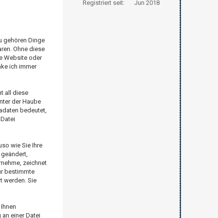
Registriert seit:
Jun 2018
zu gehören Dinge
aren. Ohne diese
ze Website oder
nke ich immer
t all diese
Unter der Haube
tadaten bedeutet,
 Datei
so wie Sie Ihre
 geändert,
rnehme, zeichnet
ur bestimmte
t werden. Sie
 Ihnen
an einer Datei