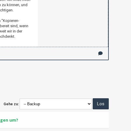
en zu können, und
chtigen.
n "Kopieren-
bereit sind, wenn
it wir in der
achdenkt.
Gehe zu:
ngen um?