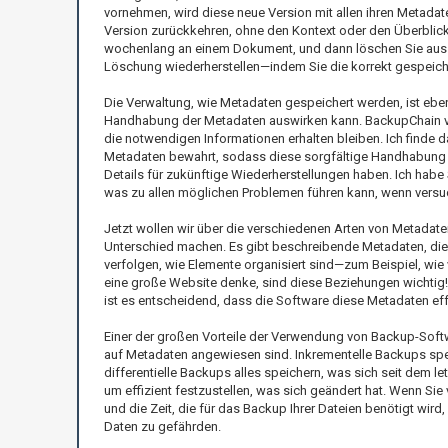
vornehmen, wird diese neue Version mit allen ihren Metadat
Version zurückkehren, ohne den Kontext oder den Überblick 
wochenlang an einem Dokument, und dann löschen Sie aus 
Löschung wiederherstellen—indem Sie die korrekt gespeiche
Die Verwaltung, wie Metadaten gespeichert werden, ist ebe
Handhabung der Metadaten auswirken kann. BackupChain verf
die notwendigen Informationen erhalten bleiben. Ich finde d
Metadaten bewahrt, sodass diese sorgfältige Handhabung tat
Details für zukünftige Wiederherstellungen haben. Ich habe
was zu allen möglichen Problemen führen kann, wenn versuch
Jetzt wollen wir über die verschiedenen Arten von Metadate
Unterschied machen. Es gibt beschreibende Metadaten, die e
verfolgen, wie Elemente organisiert sind—zum Beispiel, wie
eine große Website denke, sind diese Beziehungen wichtig! 
ist es entscheidend, dass die Software diese Metadaten effe
Einer der großen Vorteile der Verwendung von Backup-Softwa
auf Metadaten angewiesen sind. Inkrementelle Backups sp
differentielle Backups alles speichern, was sich seit dem l
um effizient festzustellen, was sich geändert hat. Wenn S
und die Zeit, die für das Backup Ihrer Dateien benötigt wird,
Daten zu gefährden.