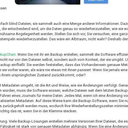
ssen
 einfach blind Dateien; sie sammelt auch eine Menge anderer Informationen. Da
, die entscheidend sind, um die Daten genau so wiederherzustellen, wie sie w
mühsame Angelegenheit werden. Stellen Sie sich vor, Sie versuchen, eine gan
tstempeln wiederherzustellen. Das wäre ein Albtraum, nicht wahr? Deshalb de
kupChain
. Wenn Sie mit ihr ein Backup erstellen, sammelt die Software effizien
 nicht nur von den Dateien selbst, sondern auch vom Kontext, der sie umgibt. 
hr Backup einfließt. Sie werden feststellen, dass das Vorhandensein genauer Me
 sie vorher waren, als wäre nie etwas mit ihnen passiert. Wenn Sie jemals eine
 in ihrem ursprünglichen Zustand zurückkommt, oder?
t Metadaten umgeht, ist die Art und Weise, wie sie Änderungen verfolgt. Genau
n würden, muss die Software wissen, welche Dateien seit dem letzten Backup
Führen eines Journals für meine Daten. Jedes Mal, wenn ich eine Änderung vo
tualisierten Metadaten. Auf diese Weise kann die Backup-Software, wenn Sie n
was zurückgeholt werden muss, wodurch Ihre Wiederherstellungszeiten minimier
ichtig das ist, wenn Sie in der Klemme stecken.
rung. Viele Backup-Lösungen erstellen mehrere Versionen Ihrer Dateien, die es
Fähigkeit ist stark von genauen Metadaten abhängig. Wenn Sie eine Änderung 