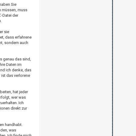
haben Sie
len müssen, muss
'-Datei der
.
r sie
et, dass erfahrene
mt, sondern auch
ps genau das sind,
hre Daten im
nd ich denke, das
ist das verlorene
eiten, hat jeder
folgt, wer was
uerhalten. Ich
ionen direkt zur
ten handhabt.
iden, was
en. Ich finde mich