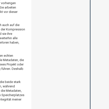
 vorherigen
Sie arbeiten
t vor dieser
h auch auf die
ch der Kompression
 sie ihre
eiterhin alle
erloren haben,
nen echten
de Metadaten, die
exes Projekt oder
g führen. Deshalb
die beide stark
n, während
e die Metadaten,
n Speicherplatzes
ntegrität meiner