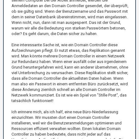
seinem Computer bei der Arbeit anmeldet, werden die
Anmeldedaten an den Domain Controller gesendet, der überprüft,
ob sie gültig sind. Wenn der Benutzername und das Passwort mit
dem in seiner Datenbank übereinstimmen, wird man eingelassen.
Wenn nicht, nun, dann ist man ausgesperrt. Das ist der Grund,
warum wir alle die Bedeutung von starken Passwörtern betonen,
oder? Es geht darum, die Daten sicher zu halten.
Eine interessante Sache ist, wie ein Domain Controller diese
Aufzeichnungen pflegt. Er nutzt etwas, das Replikation genannt
wird. Man könnte mehrere Domain Controller in einem Netzwerk
zur Redundanz haben. Wenn einer ausfällt oder aus irgendeinem
Grund heruntergefahren wird, kann ein anderer übernehmen, ohne
viel Unterbrechung zu verursachen. Diese Replikation stellt sicher,
dass alle Domain Controller die aktuellsten Daten haben. Wenn
man also ein Passwort in einem entfernten Büro zurücksetzt, wird
diese Änderung ziemlich schnell an alle Domain Controller im
Netzwerk kommuniziert. Es ist wie ein Spiel von "Stille Post“, das
tatsächlich funktioniert!
Ich erinnere mich, als ich half, eine neue Büro-Niederlassung
einzurichten. Wir mussten dort einen Domain Controller
installieren, weil wir die Benutzeranmeldungen optimieren und
Ressourcen effizient verwalten wollten. Einen lokalen Domain
Controller zu haben bedeutete, dass nicht jeder auf das