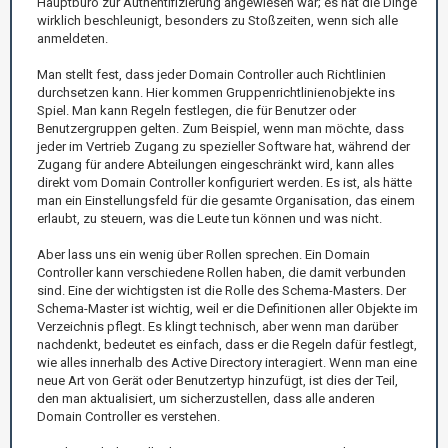
Hauptbüro zur Authentifizierung angewiesen war; es hat die Dinge
wirklich beschleunigt, besonders zu Stoßzeiten, wenn sich alle
anmeldeten.
Man stellt fest, dass jeder Domain Controller auch Richtlinien
durchsetzen kann. Hier kommen Gruppenrichtlinienobjekte ins
Spiel. Man kann Regeln festlegen, die für Benutzer oder
Benutzergruppen gelten. Zum Beispiel, wenn man möchte, dass
jeder im Vertrieb Zugang zu spezieller Software hat, während der
Zugang für andere Abteilungen eingeschränkt wird, kann alles
direkt vom Domain Controller konfiguriert werden. Es ist, als hätte
man ein Einstellungsfeld für die gesamte Organisation, das einem
erlaubt, zu steuern, was die Leute tun können und was nicht.
Aber lass uns ein wenig über Rollen sprechen. Ein Domain
Controller kann verschiedene Rollen haben, die damit verbunden
sind. Eine der wichtigsten ist die Rolle des Schema-Masters. Der
Schema-Master ist wichtig, weil er die Definitionen aller Objekte im
Verzeichnis pflegt. Es klingt technisch, aber wenn man darüber
nachdenkt, bedeutet es einfach, dass er die Regeln dafür festlegt,
wie alles innerhalb des Active Directory interagiert. Wenn man eine
neue Art von Gerät oder Benutzertyp hinzufügt, ist dies der Teil,
den man aktualisiert, um sicherzustellen, dass alle anderen
Domain Controller es verstehen.