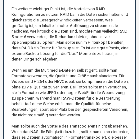
Ein weiterer wichtiger Punkt ist, die Vorteile von RAID-
Konfigurationen zu nutzen. RAID kann die Daten sicher halten und
gleichzeitig die Lesegeschwindigkeiten verbessern, was
großartig ist, um Inhalte in hoher Auflösung zu streamen. Je
nachdem, wie kritisch die Daten sind, möchte man vielleicht RAID
5 oder 6 verwenden, die Redundanz bieten, ohne zu viel
Speicherplatz zu opfern. Man sollte nur im Hinterkopf behalten,
dass RAID kein Ersatz für Backups ist. Es ist eine gute Praxis, eine
externe Backup-Lösung für die "Ups“-Momente zu haben, in
denen Dinge schiefgehen.
Wenn es um die Multimedia-Dateien selbst geht, sollte man
Formate verwenden, die Qualität und Größe ausbalancieren. Für
Videos sind H.264 oder HEVC ideal; sie komprimieren die Dateien,
ohne zu viel Qualität zu verlieren. Bei Fotos sollte man versuchen,
sie in Formaten wie JPEG oder sogar WebP für die Webnutzung
zu speichern, während man RAW-Dateien für die Bearbeitung
behält. Auf diese Weise erhält man die Qualität für seine
Bearbeitungen, spart aber Platz bei den gespeicherten Versionen,
die nicht regelmäßig verändert werden.
Man sollte auch die Vorteile des Transcodierens nicht übersehen.
Wenn das NAS die Fähigkeit dazu hat, sollte man es so einrichten,
dass es Dateien automatisch in Formate transkodiert, die besser