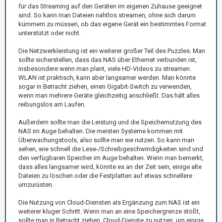
für das Streaming auf den Geräten im eigenen Zuhause geeignet
sind. So kann man Dateien nahtlos streamen, ohne sich darum
kümmern zu müssen, ob das eigene Gerät ein bestimmtes Format
unterstützt oder nicht.
Die Netzwerkleistung ist ein weiterer großer Teil des Puzzles. Man
sollte sicherstellen, dass das NAS über Ethernet verbunden ist,
insbesondere wenn man plant, viele HD-Videos zu streamen.
WLAN ist praktisch, kann aber langsamer werden. Man könnte
sogar in Betracht ziehen, einen Gigabit-Switch zu verwenden,
wenn man mehrere Geräte gleichzeitig anschließt. Das hält alles
reibungslos am Laufen.
Außerdem sollte man die Leistung und die Speichernutzung des
NAS im Auge behalten. Die meisten Systeme kommen mit
Überwachungstools, also sollte man sie nutzen. So kann man
sehen, wie schnell die Lese-/Schreibgeschwindigkeiten sind und
den verfügbaren Speicher im Auge behalten. Wenn man bemerkt,
dass alles langsamer wird, könnte es an der Zeit sein, einige alte
Dateien zu löschen oder die Festplatten auf etwas schnellere
umzurüsten.
Die Nutzung von Cloud-Diensten als Ergänzung zum NAS ist ein
weiterer kluger Schritt. Wenn man an eine Speichergrenze stößt,
sollte man in Betracht ziehen, Cloud-Dienste zu nutzen, um einige