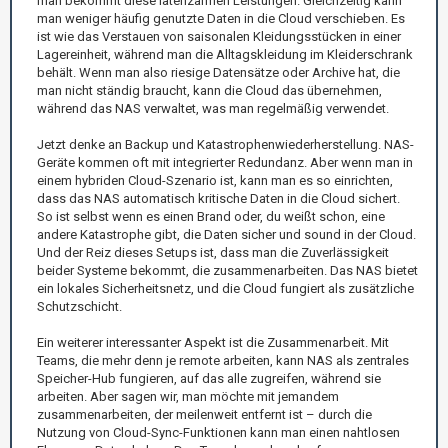
man bekommt diese latenzarmen Leistungen. Gleichzeitig kann
man weniger häufig genutzte Daten in die Cloud verschieben. Es
ist wie das Verstauen von saisonalen Kleidungsstücken in einer
Lagereinheit, während man die Alltagskleidung im Kleiderschrank
behält. Wenn man also riesige Datensätze oder Archive hat, die
man nicht ständig braucht, kann die Cloud das übernehmen,
während das NAS verwaltet, was man regelmäßig verwendet.
Jetzt denke an Backup und Katastrophenwiederherstellung. NAS-
Geräte kommen oft mit integrierter Redundanz. Aber wenn man in
einem hybriden Cloud-Szenario ist, kann man es so einrichten,
dass das NAS automatisch kritische Daten in die Cloud sichert.
So ist selbst wenn es einen Brand oder, du weißt schon, eine
andere Katastrophe gibt, die Daten sicher und sound in der Cloud.
Und der Reiz dieses Setups ist, dass man die Zuverlässigkeit
beider Systeme bekommt, die zusammenarbeiten. Das NAS bietet
ein lokales Sicherheitsnetz, und die Cloud fungiert als zusätzliche
Schutzschicht.
Ein weiterer interessanter Aspekt ist die Zusammenarbeit. Mit
Teams, die mehr denn je remote arbeiten, kann NAS als zentrales
Speicher-Hub fungieren, auf das alle zugreifen, während sie
arbeiten. Aber sagen wir, man möchte mit jemandem
zusammenarbeiten, der meilenweit entfernt ist – durch die
Nutzung von Cloud-Sync-Funktionen kann man einen nahtlosen