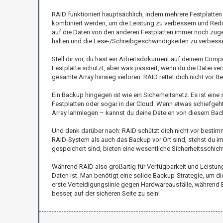
RAID funktioniert hauptsächlich, indem mehrere Festplatten
kombiniert werden, um die Leistung zu verbessern und Redun
auf die Daten von den anderen Festplatten immer noch zugeg
halten und die Lese-/Schreibgeschwindigkeiten zu verbesser
Stell dir vor, du hast ein Arbeitsdokument auf deinem Comp
Festplatte schützt, aber was passiert, wenn du die Datei
gesamte Array hinweg verloren. RAID rettet dich nicht vor 
Ein Backup hingegen ist wie ein Sicherheitsnetz. Es ist ein
Festplatten oder sogar in der Cloud. Wenn etwas schiefgeht
Array lahmlegen – kannst du deine Dateien von diesem Back
Und denk darüber nach: RAID schützt dich nicht vor best
RAID-System als auch das Backup vor Ort sind, stehst du im
gespeichert sind, bieten eine wesentliche Sicherheitsschicht
Während RAID also großartig für Verfügbarkeit und Leistung
Daten ist. Man benötigt eine solide Backup-Strategie, um d
erste Verteidigungslinie gegen Hardwareausfälle, während B
besser, auf der sicheren Seite zu sein!