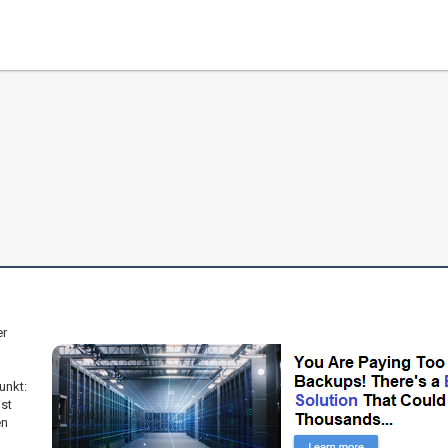
er
unkt:
st
en