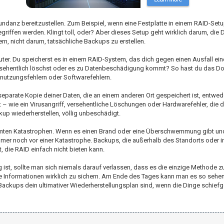
danz bereitzustellen. Zum Beispiel, wenn eine Festplatte in einem RAID-Setup
riffen werden. Klingt toll, oder? Aber dieses Setup geht wirklich darum, die 
n, nicht darum, tatsächliche Backups zu erstellen.
uter. Du speicherst es in einem RAID-System, das dich gegen einen Ausfall ein
 versehentlich löschst oder es zu Datenbeschädigung kommt? So hast du das 
Benutzungsfehlern oder Softwarefehlern.
e separate Kopie deiner Daten, die an einem anderen Ort gespeichert ist, entwe
 – wie ein Virusangriff, versehentliche Löschungen oder Hardwarefehler, die
up wiederherstellen, völlig unbeschädigt.
immten Katastrophen. Wenn es einen Brand oder eine Überschwemmung gibt un
mer noch vor einer Katastrophe. Backups, die außerhalb des Standorts oder i
, die RAID einfach nicht bieten kann.
 ist, sollte man sich niemals darauf verlassen, dass es die einzige Methode 
ie Informationen wirklich zu sichern. Am Ende des Tages kann man es so sehen
ackups dein ultimativer Wiederherstellungsplan sind, wenn die Dinge schiefg