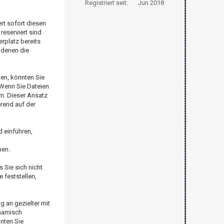
Registriert seit:
Jun 2018
rt sofort diesen
eserviert sind
rplatz bereits
 denen die
en, könnten Sie
 Wenn Sie Dateien
rn. Dieser Ansatz
erend auf der
 einführen,
hen.
 Sie sich nicht
 feststellen,
 an gezielter mit
ynamisch
nten Sie