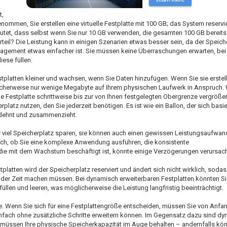
t,
ommen, Sie erstellen eine virtuelle Festplatte mit 100 GB; das System reservie
et, dass selbst wenn Sie nur 10 GB verwenden, die gesamten 100 GB bereits r
eil? Die Leistung kann in einigen Szenarien etwas besser sein, da der Speiche
ement etwas einfacher ist. Sie müssen keine Überraschungen erwarten, bei
ese füllen.
platten kleiner und wachsen, wenn Sie Daten hinzufügen. Wenn Sie sie erstell
licherweise nur wenige Megabyte auf Ihrem physischen Laufwerk in Anspruch.
lle Festplatte schrittweise bis zur von Ihnen festgelegten Obergrenze vergröße
platz nutzen, den Sie jederzeit benötigen. Es ist wie ein Ballon, der sich basi
usdehnt und zusammenzieht.
 viel Speicherplatz sparen, sie können auch einen gewissen Leistungsaufwand
ch, ob Sie eine komplexe Anwendung ausführen, die konsistente
 die mit dem Wachstum beschäftigt ist, könnte einige Verzögerungen verursac
latten wird der Speicherplatz reserviert und ändert sich nicht wirklich, sodass
e der Zeit machen müssen. Bei dynamisch erweiterbaren Festplatten könnten Sie
üllen und leeren, was möglicherweise die Leistung langfristig beeinträchtigt.
e. Wenn Sie sich für eine Festplattengröße entscheiden, müssen Sie von Anfang
infach ohne zusätzliche Schritte erweitern können. Im Gegensatz dazu sind d
ie müssen Ihre physische Speicherkapazität im Auge behalten – andernfalls kön