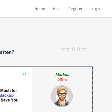
Home
Help
Register
Login
latten?
Markus
#1
Offline