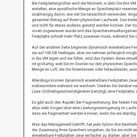
Bei Festplattengrößen wird der Moment, in dem Sie Ihre VM
erstellen, eine spezifische Menge an Speicherplatz reservier
unabhängig davon, wie viel Sie tatsächlich verwenden. Angen
gesamten Betrag auf Ihrem physischen Laufwerk. Das bedeut
und nicht für etwas anderes genutzt werden können. Der Vort
vorab zugewiesen wurde und das Speicherverwaltungsmanag
Festplatte schnell mehr Platz zuweisen muss, während Sie di
Auf der anderen Seite beginnen dynamisch erweiterbare Fest
sie auf 100 GB festlegen, aber sie nehmen anfänglich mög
in die VM legen und sie füllen, wird das System diese virtue
ist großartig, weil Sie im Grunde nur den physischen Speicher
Menge an Luft, die Sie hineinlassen oder herauslassen, a
Allerdings können dynamisch erweiterbare Festplatten zwar
insbesondere während sie wachsen. Denken Sie darüber na
Lese-/Schreibgeschwindigkeiten benötigt; eine Festplatte,
Es gibt auch den Aspekt der Fragmentierung. Bei festen Festp
allzu viele Sorgen über eine Leistungsverringerung im Lauf
dass sie fragmentiert werden können, wenn Sie sie ständig f
Was das Management betrifft, hat jede Option ihre Nachteil
der Zuweisung Ihres Speichers umgehen, da Sie sie nicht e
erweiterbare Festplatten zwar einfacher zu starten, aber S