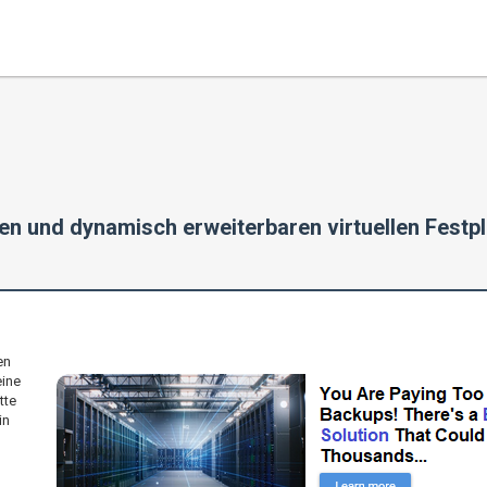
en und dynamisch erweiterbaren virtuellen Festp
en
eine
tte
in
g