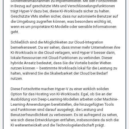
Sicherheitsmaßnahmen zu implementieren. Mit den Fortschritten
in Bezug auf geschützte VMs und Verschlüsselungsfunktionen
trägt Hyper-V dazu bei, diese KI-Workloads sicher zu halten.
Geschützte VMs stellen sicher, dass nur autorisierte Benutzer auf
die Umgebung zugreifen können, was besonders wichtig ist,
wenn es um proprietäre KI-Modelle oder sensible Informationen
geht.
Schließlich sind die Möglichkeiten zur Cloud-Integration
bemerkenswert. Da wir sehen, dass immer mehr Unternehmen ihre
KI-Workloads in die Cloud verlagern, wird Hyper-V besser darin,
lokale Ressourcen mit Cloud-Funktionen zu verbinden. Dieser
hybride Ansatz bedeutet, dass Sie die Vorteile beider Welten
nutzen können – bestimmte Workloads lokal für die Leistung zu
halten, während Sie die Skalierbarkeit der Cloud bei Bedarf
nutzen.
Diese Fortschritte machen Hyper-V zu einer wirklich soliden
Option für das Hosting von KI-Workloads. Egal, ob Sie an der
Ausbildung von Deep-Learning-Modellen arbeiten oder Machine-
Learning-Anwendungen bereitstellen, die hinzugefügten Tools
und Funktionen sind darauf ausgelegt, die Leistung und
Benutzerfreundlichkeit zu verbessern. Es ist aufregend zu sehen,
wie sich diese Entwicklungen entfalten, insbesondere da sich die
KI weiterentwickelt und die Technologielandschaft prägt.