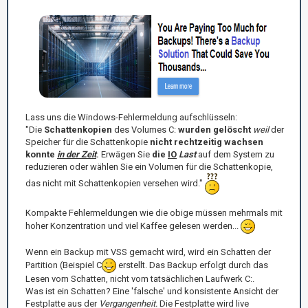
Lass uns die Windows-Fehlermeldung aufschlüsseln:
"Die
Schattenkopien
des Volumes C:
wurden gelöscht
weil
der
Speicher für die Schattenkopie
nicht rechtzeitig wachsen
konnte
in der Zeit
.
Erwägen Sie
die
IO
Last
auf dem System zu
reduzieren oder wählen Sie ein Volumen für die Schattenkopie,
das nicht mit Schattenkopien versehen wird."
Kompakte Fehlermeldungen wie die obige müssen mehrmals mit
hoher Konzentration und viel Kaffee gelesen werden...
Wenn ein Backup mit VSS gemacht wird, wird ein Schatten der
Partition (Beispiel C
erstellt. Das Backup erfolgt durch das
Lesen vom Schatten, nicht vom tatsächlichen Laufwerk C:.
Was ist ein Schatten? Eine 'falsche' und konsistente Ansicht der
Festplatte aus der
Vergangenheit.
Die Festplatte wird live