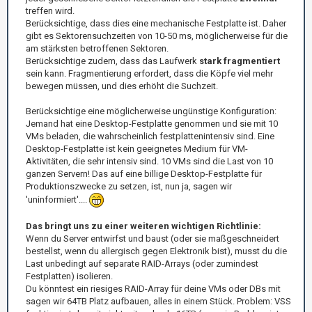
treffen wird.
Berücksichtige, dass dies eine mechanische Festplatte ist. Daher
gibt es Sektorensuchzeiten von 10-50 ms, möglicherweise für die
am stärksten betroffenen Sektoren.
Berücksichtige zudem, dass das Laufwerk
stark fragmentiert
sein kann. Fragmentierung erfordert, dass die Köpfe viel mehr
bewegen müssen, und dies erhöht die Suchzeit.
Berücksichtige eine möglicherweise ungünstige Konfiguration:
Jemand hat eine Desktop-Festplatte genommen und sie mit 10
VMs beladen, die wahrscheinlich festplattenintensiv sind. Eine
Desktop-Festplatte ist kein geeignetes Medium für VM-
Aktivitäten, die sehr intensiv sind. 10 VMs sind die Last von 10
ganzen Servern! Das auf eine billige Desktop-Festplatte für
Produktionszwecke zu setzen, ist, nun ja, sagen wir
'uninformiert'....
Das bringt uns zu einer weiteren wichtigen Richtlinie:
Wenn du Server entwirfst und baust (oder sie maßgeschneidert
bestellst, wenn du allergisch gegen Elektronik bist), musst du die
Last unbedingt auf separate RAID-Arrays (oder zumindest
Festplatten) isolieren.
Du könntest ein riesiges RAID-Array für deine VMs oder DBs mit
sagen wir 64TB Platz aufbauen, alles in einem Stück. Problem: VSS