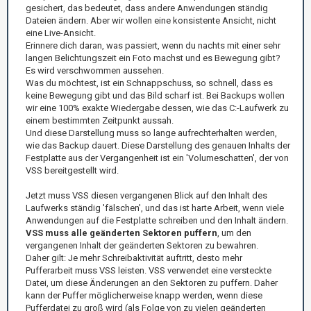
gesichert, das bedeutet, dass andere Anwendungen ständig
Dateien ändern. Aber wir wollen eine konsistente Ansicht, nicht
eine Live-Ansicht.
Erinnere dich daran, was passiert, wenn du nachts mit einer sehr
langen Belichtungszeit ein Foto machst und es Bewegung gibt?
Es wird verschwommen aussehen.
Was du möchtest, ist ein Schnappschuss, so schnell, dass es
keine Bewegung gibt und das Bild scharf ist. Bei Backups wollen
wir eine 100% exakte Wiedergabe dessen, wie das C:-Laufwerk zu
einem bestimmten Zeitpunkt aussah.
Und diese Darstellung muss so lange aufrechterhalten werden,
wie das Backup dauert. Diese Darstellung des genauen Inhalts der
Festplatte aus der Vergangenheit ist ein 'Volumeschatten', der von
VSS bereitgestellt wird.
Jetzt muss VSS diesen vergangenen Blick auf den Inhalt des
Laufwerks ständig 'fälschen', und das ist harte Arbeit, wenn viele
Anwendungen auf die Festplatte schreiben und den Inhalt ändern.
VSS muss alle geänderten Sektoren puffern
, um den
vergangenen Inhalt der geänderten Sektoren zu bewahren.
Daher gilt: Je mehr Schreibaktivität auftritt, desto mehr
Pufferarbeit muss VSS leisten. VSS verwendet eine versteckte
Datei, um diese Änderungen an den Sektoren zu puffern. Daher
kann der Puffer möglicherweise knapp werden, wenn diese
Pufferdatei zu groß wird (als Folge von zu vielen geänderten