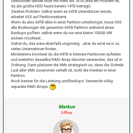
funktioniert derzeit nicht mit mehr als 16TB (was ein Problem ist,
da die größte HDD heute bereits 14TB beträgt).
Zweites Problem: Selbst wenn es 64TB unterstützen würde,
arbeitet VSS auf Partitionsebene.
Wenn du also 64TB alles in einer Partition unterbringst, muss VSS
alle Änderungen der gesamten 64TB-Partition während eines
Backups puffern, selbst wenn du nur eine kleine 100GB-VM
sichern möchtest....
Siehst du, das wäre ebenfalls ungünstig....aber du wirst es in zu
vielen Unternehmen finden...
Mindestens könntest du die 64TB in kleinere Partitionen aufteilen
und weiterhin dasselbe RAID-Array darunter verwenden, das ist in
Ordnung. Dann platziere die VMs strategisch so, dass die
Schreib-
Last aller VMs zusammen verteilt ist, nicht die meisten in einer
Partition.
Noch besser für die Leistung
und
Backups: Verwende völlig
separate RAID-Arrays.
Markus
Offline