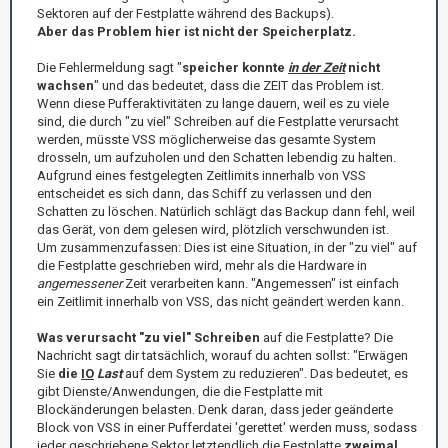
Sektoren auf der Festplatte während des Backups).
Aber das Problem hier ist nicht der Speicherplatz.
Die Fehlermeldung sagt "
speicher konnte
in der Zeit
nicht
wachsen
" und das bedeutet, dass die ZEIT das Problem ist.
Wenn diese Pufferaktivitäten zu lange dauern, weil es zu viele
sind, die durch "zu viel" Schreiben auf die Festplatte verursacht
werden, müsste VSS möglicherweise das gesamte System
drosseln, um aufzuholen und den Schatten lebendig zu halten.
Aufgrund eines festgelegten Zeitlimits innerhalb von VSS
entscheidet es sich dann, das Schiff zu verlassen und den
Schatten zu löschen. Natürlich schlägt das Backup dann fehl, weil
das Gerät, von dem gelesen wird, plötzlich verschwunden ist.
Um zusammenzufassen: Dies ist eine Situation, in der "zu viel" auf
die Festplatte geschrieben wird, mehr als die Hardware in
angemessener
Zeit verarbeiten kann. "Angemessen" ist einfach
ein Zeitlimit innerhalb von VSS, das nicht geändert werden kann.
Was verursacht "zu viel" Schreiben
auf die Festplatte? Die
Nachricht sagt dir tatsächlich, worauf du achten sollst: "Erwägen
Sie
die
IO
Last
auf dem System zu reduzieren". Das bedeutet, es
gibt Dienste/Anwendungen, die die Festplatte mit
Blockänderungen belasten. Denk daran, dass jeder geänderte
Block von VSS in einer Pufferdatei 'gerettet' werden muss, sodass
jeder geschriebene Sektor letztendlich die Festplatte
zweimal