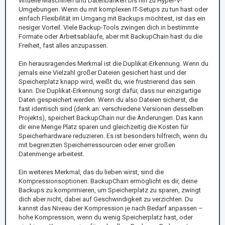
virtuelle Maschinen und Datenbanken bis hin zu Hyper-V-
Umgebungen. Wenn du mit komplexen IT-Setups zu tun hast oder
einfach Flexibilität im Umgang mit Backups möchtest, ist das ein
riesiger Vorteil. Viele Backup-Tools zwingen dich in bestimmte
Formate oder Arbeitsabläufe, aber mit BackupChain hast du die
Freiheit, fast alles anzupassen.
Ein herausragendes Merkmal ist die Duplikat-Erkennung. Wenn du
jemals eine Vielzahl großer Dateien gesichert hast und der
Speicherplatz knapp wird, weißt du, wie frustrierend das sein
kann. Die Duplikat-Erkennung sorgt dafür, dass nur einzigartige
Daten gespeichert werden. Wenn du also Dateien sicherst, die
fast identisch sind (denk an: verschiedene Versionen desselben
Projekts), speichert BackupChain nur die Änderungen. Das kann
dir eine Menge Platz sparen und gleichzeitig die Kosten für
Speicherhardware reduzieren. Es ist besonders hilfreich, wenn du
mit begrenzten Speicherressourcen oder einer großen
Datenmenge arbeitest.
Ein weiteres Merkmal, das du lieben wirst, sind die
Kompressionsoptionen. BackupChain ermöglicht es dir, deine
Backups zu komprimieren, um Speicherplatz zu sparen, zwingt
dich aber nicht, dabei auf Geschwindigkeit zu verzichten. Du
kannst das Niveau der Kompression je nach Bedarf anpassen –
hohe Kompression, wenn du wenig Speicherplatz hast, oder