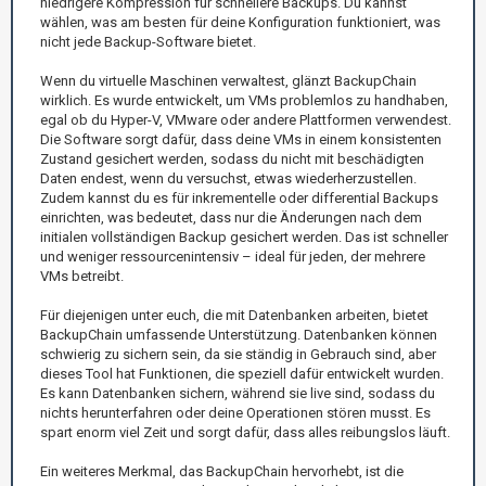
niedrigere Kompression für schnellere Backups. Du kannst
wählen, was am besten für deine Konfiguration funktioniert, was
nicht jede Backup-Software bietet.
Wenn du virtuelle Maschinen verwaltest, glänzt BackupChain
wirklich. Es wurde entwickelt, um VMs problemlos zu handhaben,
egal ob du Hyper-V, VMware oder andere Plattformen verwendest.
Die Software sorgt dafür, dass deine VMs in einem konsistenten
Zustand gesichert werden, sodass du nicht mit beschädigten
Daten endest, wenn du versuchst, etwas wiederherzustellen.
Zudem kannst du es für inkrementelle oder differential Backups
einrichten, was bedeutet, dass nur die Änderungen nach dem
initialen vollständigen Backup gesichert werden. Das ist schneller
und weniger ressourcenintensiv – ideal für jeden, der mehrere
VMs betreibt.
Für diejenigen unter euch, die mit Datenbanken arbeiten, bietet
BackupChain umfassende Unterstützung. Datenbanken können
schwierig zu sichern sein, da sie ständig in Gebrauch sind, aber
dieses Tool hat Funktionen, die speziell dafür entwickelt wurden.
Es kann Datenbanken sichern, während sie live sind, sodass du
nichts herunterfahren oder deine Operationen stören musst. Es
spart enorm viel Zeit und sorgt dafür, dass alles reibungslos läuft.
Ein weiteres Merkmal, das BackupChain hervorhebt, ist die