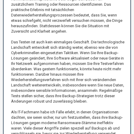
zusätzlichem Training oder Ressourcen identifizieren. Das
praktische Erlebnis mit tatsächlichen
Datenwiederherstellungsprozessen bedeutet, dass Sie, wenn
etwas schiefgeht, nicht verzweifelt versuchen müssen, die Dinge
herauszufinden. Stattdessen können Sie die Situation mit
Zuversicht und Klarheit angehen.
Das Testen ist auch kein einmaliges Geschäft. Die technologische
Landschaft entwickelt sich ständig weiter, ebenso wie die von
Cyberkriminellen eingesetzten Taktiken. Wenn Sie Ihre Backup-
Lösungen geändert, Ihre Software aktualisiert oder neue Geräte in
Ihr Netzwerk aufgenommen haben, müssen Sie Ihre Testverfahren
überdenken. Was gestern funktionierte, könnte heute nicht mehr
funktionieren. Darüber hinaus müssen Ihre
Wiederherstellungsverfahren sich mit Ihrer sich verändernden
Landschaft weiterentwickeln, insbesondere wenn Sie neue Daten,
insbesondere sensible Informationen, ansammeln. Regelmäßige
Tests stellen sicher, dass Ihre Backup-Strategien trotz dieser
Änderungen robust und zuverlässig bleiben.
Als IT-Fachmann habe ich Fälle erlebt, in denen Organisationen
dachten, sie seien sicher, nur um festzustellen, dass ihre Backup-
Lösungen gegen moderne Ransomware-Stämme ineffektiv
waren. Viele dieser Angriffe zielen speziell auf Backups ab und
verschlüsseln sie, bevor sie zur Wiederherstellung verwendet