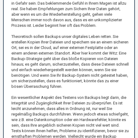
in Gefahr sein. Das beklemmende Gefühl in Ihrem Magen ist allzu
real. Sie haben Empfehlungen zum Sichern Ihrer Daten gehört,
aber wenn es um die Wiederherstellung geht, gehen viele
Menschen immer noch davon aus, dass es ein unkomplizierter
Prozess ist. Leider beginnt hier oft das Problem.
Theoretisch sollen Backups unser digitales Leben retten. Sie
erstellen Kopien Ihrer Dateien und speichern sie an einem sicheren
Ort, sei es in der Cloud, auf einer externen Festplatte oder an
einem anderen externen Standort. Aber hier kommt der Witz: Eine
Backup-Strategie geht über das bloße Kopieren von Dateien
hinaus; es geht darum, sicherzustellen, dass diese Dateien schnell
und einfach wiederhergestellt werden können, wenn Sie sie
benötigen. Und wenn Sie Ihr Backup-System nicht getestet haben,
um sicherzustellen, dass es funktioniert, könnte das zu einer
bösen Überraschung führen.
Ein wesentlicher Aspekt des Testens von Backups liegt darin, die
Integrität und Zugänglichkeit Ihrer Dateien zu überprüfen. Es ist
leicht anzunehmen, dass alles in Ordnung ist, nur weil Sie
regelmäßig Backups durchführen. Wenn jedoch etwas schiefgeht,
wie z.B. eine Datenkorruption oder ein Hardwarefehler, könnte es
sein, dass Ihre angeblich sicheren Kopien nicht viel wert sind.
Tests können Ihnen helfen, Probleme zu identifizieren, bevor sie zu
ernsthaften Problemen werden. Vielleicht wurde ein Backup