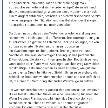
aufgrund einer Fehlkonfiguration nicht ordnungsgemäß
abgeschlossen, oder vielleicht wurden einige Dateien während
des Prozesses beschädigt. Wenn Sie diese Probleme erst nach
einem Angriff entdecken, befinden Sie sich wahrscheinlich bereits
in einer angespannten Situation und das Beheben des Backups
könnte Ihre Frustrationen nur noch verstärken.
Darüber hinaus geht es beim Testen der Wiederherstellung von
Ransomware auch darum, die Effektivität Ihrer Backup-Lösungen
zu verstehen. Es gibt heute zahlreiche Backup-Lösungen, die von
softwarebasierten Systemen bis hin zu robusteren
Hardwarelösungen reichen, jede mit ihren eigenen Vor- und
Nachteilen. Die Wahl der richtigen Lösung ist eine persönliche
Entscheidung, die stark von Ihren spezifischen Bedürfnissen und
Umständen beeinflusst wird. Aber egal, welchen Weg Sie wählen,
regelmäßige Tests ermöglichen es Ihnen zu sehen, wie gut Ihre
Lösung unter Druck funktioniert. Sie hilft Ihnen zu verstehen, wie
schnell Sie Ihre Daten wiederherstellen können und wie einfach es
ist, die Ihnen zur Verfügung stehenden Werkzeuge zu nutzen.
Ein weiterer entscheidender Aspekt des Testens ist die Lernkurve,
die es bietet. Betrachten Sie es als eine Feuerübung für Ihre Daten.
Wenn Sie einen Plan haben, gibt Ihnen das Durchspielen von
Szenarien einen Schatz an Wissen. Sie können Engpässe,
Kommunikationsprobleme oder sogar den Bedarf an