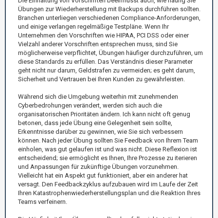
Die Einhaltung von Vorschriften beeinflusst auch, wie häufig Sie
Übungen zur Wiederherstellung mit Backups durchführen sollten.
Branchen unterliegen verschiedenen Compliance-Anforderungen,
und einige verlangen regelmäßige Testpläne. Wenn Ihr
Unternehmen den Vorschriften wie HIPAA, PCI DSS oder einer
Vielzahl anderer Vorschriften entsprechen muss, sind Sie
möglicherweise verpflichtet, Übungen häufiger durchzuführen, um
diese Standards zu erfüllen. Das Verständnis dieser Parameter
geht nicht nur darum, Geldstrafen zu vermeiden; es geht darum,
Sicherheit und Vertrauen bei Ihren Kunden zu gewährleisten.
Während sich die Umgebung weiterhin mit zunehmenden
Cyberbedrohungen verändert, werden sich auch die
organisatorischen Prioritäten ändern. Ich kann nicht oft genug
betonen, dass jede Übung eine Gelegenheit sein sollte,
Erkenntnisse darüber zu gewinnen, wie Sie sich verbessern
können. Nach jeder Übung sollten Sie Feedback von Ihrem Team
einholen, was gut gelaufen ist und was nicht. Diese Reflexion ist
entscheidend; sie ermöglicht es Ihnen, Ihre Prozesse zu iterieren
und Anpassungen für zukünftige Übungen vorzunehmen.
Vielleicht hat ein Aspekt gut funktioniert, aber ein anderer hat
versagt. Den Feedbackzyklus aufzubauen wird im Laufe der Zeit
Ihren Katastrophenwiederherstellungsplan und die Reaktion Ihres
Teams verfeinern.