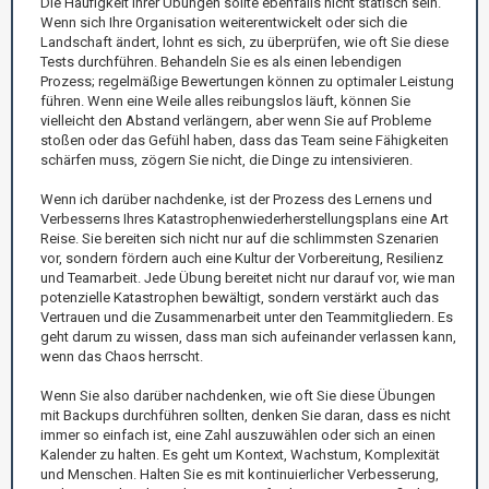
Die Häufigkeit Ihrer Übungen sollte ebenfalls nicht statisch sein.
Wenn sich Ihre Organisation weiterentwickelt oder sich die
Landschaft ändert, lohnt es sich, zu überprüfen, wie oft Sie diese
Tests durchführen. Behandeln Sie es als einen lebendigen
Prozess; regelmäßige Bewertungen können zu optimaler Leistung
führen. Wenn eine Weile alles reibungslos läuft, können Sie
vielleicht den Abstand verlängern, aber wenn Sie auf Probleme
stoßen oder das Gefühl haben, dass das Team seine Fähigkeiten
schärfen muss, zögern Sie nicht, die Dinge zu intensivieren.
Wenn ich darüber nachdenke, ist der Prozess des Lernens und
Verbesserns Ihres Katastrophenwiederherstellungsplans eine Art
Reise. Sie bereiten sich nicht nur auf die schlimmsten Szenarien
vor, sondern fördern auch eine Kultur der Vorbereitung, Resilienz
und Teamarbeit. Jede Übung bereitet nicht nur darauf vor, wie man
potenzielle Katastrophen bewältigt, sondern verstärkt auch das
Vertrauen und die Zusammenarbeit unter den Teammitgliedern. Es
geht darum zu wissen, dass man sich aufeinander verlassen kann,
wenn das Chaos herrscht.
Wenn Sie also darüber nachdenken, wie oft Sie diese Übungen
mit Backups durchführen sollten, denken Sie daran, dass es nicht
immer so einfach ist, eine Zahl auszuwählen oder sich an einen
Kalender zu halten. Es geht um Kontext, Wachstum, Komplexität
und Menschen. Halten Sie es mit kontinuierlicher Verbesserung,