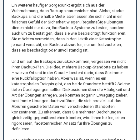
Ein weiterer häufiger Sorgepunkt ergibt sich aus der
Wahrnehmung, dass Backups narrensicher sind. Sicher, starke
Backups sind die halbe Miete, aber lassen Sie sich nicht in ein
falsches Gefühl der Sicherheit wiegen. Regelmäßige Übungen
dienen nicht nur dazu, Ihre Backup-Systeme zu testen, sondern
auch um zu bestätigen, dass sie wie beabsichtigt funktionieren.
Sie möchten vermeiden, dass in der Hektik einer Katastrophe
jemand versucht, ein Backup abzurufen, nur um festzustellen,
dass es beschädigt oder unvollständig ist.
Und um auf die Backups zurückzukommen, vergessen wir nicht
Ihren Backup-Plan. Die Idee, mehrere Backup-Standorte zu haben
– wie vor Ort und in der Cloud – besteht darin, dass Sie immer
eine Rückfalloption haben. Aber was ist, wenn es ein
katastrophales Ereignis gibt, das beide Standorte betrifft? Solche
tiefen Überlegungen sollten Diskussionen über die Häufigkeit und
Art der Übungen anregen. Sie könnten sogar in Erwägung ziehen,
bestimmte Übungen durchzuführen, die sich speziell auf das
Abrufen gesicherter Daten von verschiedenen Standorten
konzentrieren. Zu erkennen, dass Sie mehreren Bedrohungen
gleichzeitig gegenüberstehen könnten, wird Ihnen helfen, einen
rigoroseren, facettenreichen Ansatz für Ihre Übungen zu
definieren.