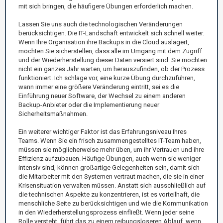
mit sich bringen, die häufigere Übungen erforderlich machen.
Lassen Sie uns auch die technologischen Veränderungen
berücksichtigen. Die IT-Landschaft entwickelt sich schnell weiter.
Wenn Ihre Organisation ihre Backups in die Cloud auslagert,
möchten Sie sicherstellen, dass alle im Umgang mit dem Zugriff
und der Wiederherstellung dieser Daten versiert sind. Sie möchten
nicht ein ganzes Jahr warten, um herauszufinden, ob der Prozess
funktioniert. Ich schlage vor, eine kurze Übung durchzuführen,
wann immer eine größere Veränderung eintritt, sei es die
Einführung neuer Software, der Wechsel zu einem anderen
Backup-Anbieter oder die Implementierung neuer
Sicherheitsmaßnahmen.
Ein weiterer wichtiger Faktor ist das Erfahrungsniveau Ihres
Teams. Wenn Sie ein frisch zusammengestelltes IT-Team haben,
müssen sie möglicherweise mehr üben, um ihr Vertrauen und ihre
Effizienz aufzubauen. Häufige Übungen, auch wenn sie weniger
intensiv sind, können großartige Gelegenheiten sein, damit sich
die Mitarbeiter mit den Systemen vertraut machen, die sie in einer
Krisensituation verwalten müssen. Anstatt sich ausschließlich auf
die technischen Aspekte zu konzentrieren, ist es vorteilhaft, die
menschliche Seite zu berücksichtigen und wie die Kommunikation
in den Wiederherstellungsprozess einfließt. Wenn jeder seine
Rolle versteht, führt das zu einem reibungsloseren Ablauf, wenn