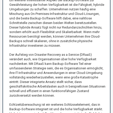
Ein weiterer interessanter Aspekt der Backup-Software zur
Gewährleistung der hohen Verfügbarkeit ist die Fähigkeit, hybride
Umgebungen zu schaffen. Unternehmen nutzen häufig eine
Mischung aus On-Premises-Infrastruktur und Cloud-Lösungen,
und die beste Backup-Software hilft dabei, eine nahtlose
Schnittstelle zwischen diesen beiden Welten bereitzustellen.
Dieser hybride Ansatz fügt nicht nur Redundanzschichten hinzu,
sondern erhöht auch Flexibilität und Skalierbarkeit. Wenn mehr
Ressourcen benötigt werden, können Unternehmen ihre Cloud-
Backups schnell skalieren, ohne in zusätzliche physische
Infrastruktur investieren zu müssen.
Der Aufstieg von Disaster Recovery as a Service (DRaaS)
verändert auch, wie Organisationen über hohe Verfügbarkeit
nachdenken. Mit DRaaS kann Backup-Software Teil einer
umfassenderen Strategie sein, die es Organisationen ermöglicht,
ihre IT-Infrastruktur und Anwendungen in einer Cloud-Umgebung
vollständig wiederherzustellen, wenn eine große Katastrophe
eintritt. Dieser integrierte Ansatz stellt sicher, dass
geschäftskritische Arbeitslasten auch in beispiellosen Situationen
schnell und effizient in einen funktionsfähigen Zustand
zurückversetzt werden können.
Echtzeitüberwachung ist ein weiteres Schlüsselelement, das in
Backup-Software integriert ist und die hohe Verfügbarkeit stärkt.