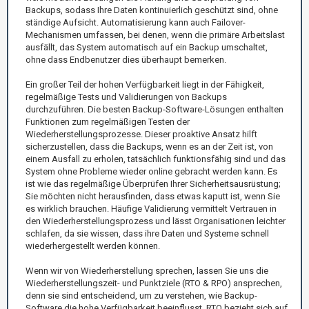
Backups, sodass Ihre Daten kontinuierlich geschützt sind, ohne
ständige Aufsicht. Automatisierung kann auch Failover-
Mechanismen umfassen, bei denen, wenn die primäre Arbeitslast
ausfällt, das System automatisch auf ein Backup umschaltet,
ohne dass Endbenutzer dies überhaupt bemerken.
Ein großer Teil der hohen Verfügbarkeit liegt in der Fähigkeit,
regelmäßige Tests und Validierungen von Backups
durchzuführen. Die besten Backup-Software-Lösungen enthalten
Funktionen zum regelmäßigen Testen der
Wiederherstellungsprozesse. Dieser proaktive Ansatz hilft
sicherzustellen, dass die Backups, wenn es an der Zeit ist, von
einem Ausfall zu erholen, tatsächlich funktionsfähig sind und das
System ohne Probleme wieder online gebracht werden kann. Es
ist wie das regelmäßige Überprüfen Ihrer Sicherheitsausrüstung;
Sie möchten nicht herausfinden, dass etwas kaputt ist, wenn Sie
es wirklich brauchen. Häufige Validierung vermittelt Vertrauen in
den Wiederherstellungsprozess und lässt Organisationen leichter
schlafen, da sie wissen, dass ihre Daten und Systeme schnell
wiederhergestellt werden können.
Wenn wir von Wiederherstellung sprechen, lassen Sie uns die
Wiederherstellungszeit- und Punktziele (RTO & RPO) ansprechen,
denn sie sind entscheidend, um zu verstehen, wie Backup-
Software die hohe Verfügbarkeit beeinflusst. RTO bezieht sich auf