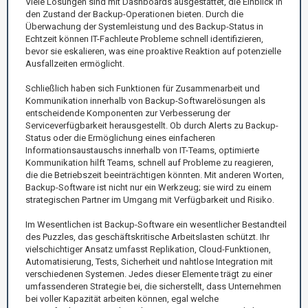
Viele Lösungen sind mit Dashboards ausgestattet, die Einblick in
den Zustand der Backup-Operationen bieten. Durch die
Überwachung der Systemleistung und des Backup-Status in
Echtzeit können IT-Fachleute Probleme schnell identifizieren,
bevor sie eskalieren, was eine proaktive Reaktion auf potenzielle
Ausfallzeiten ermöglicht.
Schließlich haben sich Funktionen für Zusammenarbeit und
Kommunikation innerhalb von Backup-Softwarelösungen als
entscheidende Komponenten zur Verbesserung der
Serviceverfügbarkeit herausgestellt. Ob durch Alerts zu Backup-
Status oder die Ermöglichung eines einfacheren
Informationsaustauschs innerhalb von IT-Teams, optimierte
Kommunikation hilft Teams, schnell auf Probleme zu reagieren,
die die Betriebszeit beeinträchtigen könnten. Mit anderen Worten,
Backup-Software ist nicht nur ein Werkzeug; sie wird zu einem
strategischen Partner im Umgang mit Verfügbarkeit und Risiko.
Im Wesentlichen ist Backup-Software ein wesentlicher Bestandteil
des Puzzles, das geschäftskritische Arbeitslasten schützt. Ihr
vielschichtiger Ansatz umfasst Replikation, Cloud-Funktionen,
Automatisierung, Tests, Sicherheit und nahtlose Integration mit
verschiedenen Systemen. Jedes dieser Elemente trägt zu einer
umfassenderen Strategie bei, die sicherstellt, dass Unternehmen
bei voller Kapazität arbeiten können, egal welche