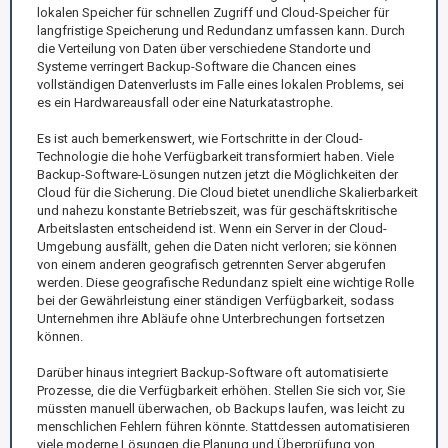
lokalen Speicher für schnellen Zugriff und Cloud-Speicher für
langfristige Speicherung und Redundanz umfassen kann. Durch
die Verteilung von Daten über verschiedene Standorte und
Systeme verringert Backup-Software die Chancen eines
vollständigen Datenverlusts im Falle eines lokalen Problems, sei
es ein Hardwareausfall oder eine Naturkatastrophe.
Es ist auch bemerkenswert, wie Fortschritte in der Cloud-
Technologie die hohe Verfügbarkeit transformiert haben. Viele
Backup-Software-Lösungen nutzen jetzt die Möglichkeiten der
Cloud für die Sicherung. Die Cloud bietet unendliche Skalierbarkeit
und nahezu konstante Betriebszeit, was für geschäftskritische
Arbeitslasten entscheidend ist. Wenn ein Server in der Cloud-
Umgebung ausfällt, gehen die Daten nicht verloren; sie können
von einem anderen geografisch getrennten Server abgerufen
werden. Diese geografische Redundanz spielt eine wichtige Rolle
bei der Gewährleistung einer ständigen Verfügbarkeit, sodass
Unternehmen ihre Abläufe ohne Unterbrechungen fortsetzen
können.
Darüber hinaus integriert Backup-Software oft automatisierte
Prozesse, die die Verfügbarkeit erhöhen. Stellen Sie sich vor, Sie
müssten manuell überwachen, ob Backups laufen, was leicht zu
menschlichen Fehlern führen könnte. Stattdessen automatisieren
viele moderne Lösungen die Planung und Überprüfung von