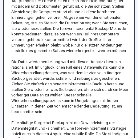
Auf persönlicher Ebene denken Sie an Ihren Heimcomputer, der
mit Bildern und Dokumenten gefüllt ist, die Sie schätzen. Stellen
Sie sich vor, Ihr Computer stürzt ab und all diese kostbaren
Erinnerungen gehen verloren. Abgesehen von der emotionalen
Belastung, stellen Sie sich die Frustration vor, wenn Sie versuchen,
sie wiederherzustellen. Die forever-incremental Backup-Methode
könnte bedeuten, dass, selbst wenn ein Teil Ihres Computers
verloren geht oder kompromittiert wird, der Großteil Ihrer
Erinnerungen erhalten bleibt, wobei nur die letzten Änderungen
anstelle des gesamten Satzes wiederhergestellt werden müssen.
Die Datenwiederherstellung wird mit diesem Ansatz ebenfalls
rationalisiert. Im unglücklichen Fall eines Datenverlusts kann die
Wiederherstellung dessen, was seit dem letzten vollständigen
Backup geändert wurde, schnell und reibungslos geschehen.
Ziehen Sie einfach das neueste inkrementelle Backup heran und
stellen Sie wieder her, was Sie brauchen, ohne sich durch ein Meer
vorheriger Dateien zu wühlen. Dieser schnelle
Wiederherstellungsprozess kann in Umgebungen mit hohen
Einsätzen, in denen Zeit von entscheidender Bedeutung ist, ein
Lebensretter sein.
Eine häufige Sorge bei Backups ist die Gewährleistung der
Datenintegrität und -sicherheit. Eine forever-incremental Strategie
spielt auch in diesem Aspekt eine subtile Rolle. Da Sie ständig nur