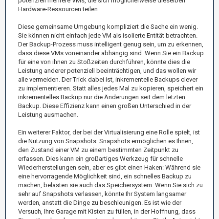
potenziell mehrere VMs, die sich möglicherweise dieselben
Hardware-Ressourcen teilen.
Diese gemeinsame Umgebung kompliziert die Sache ein wenig.
Sie können nicht einfach jede VM als isolierte Entität betrachten.
Der Backup-Prozess muss intelligent genug sein, um zu erkennen,
dass diese VMs voneinander abhängig sind. Wenn Sie ein Backup
für eine von ihnen zu Stoßzeiten durchführen, könnte dies die
Leistung anderer potenziell beeinträchtigen, und das wollen wir
alle vermeiden. Der Trick dabei ist, inkrementelle Backups clever
zu implementieren. Statt alles jedes Mal zu kopieren, speichert ein
inkrementelles Backup nur die Änderungen seit dem letzten
Backup. Diese Effizienz kann einen großen Unterschied in der
Leistung ausmachen.
Ein weiterer Faktor, der bei der Virtualisierung eine Rolle spielt, ist
die Nutzung von Snapshots. Snapshots ermöglichen es Ihnen,
den Zustand einer VM zu einem bestimmten Zeitpunkt zu
erfassen. Dies kann ein großartiges Werkzeug für schnelle
Wiederherstellungen sein, aber es gibt einen Haken: Während sie
eine hervorragende Möglichkeit sind, ein schnelles Backup zu
machen, belasten sie auch das Speichersystem. Wenn Sie sich zu
sehr auf Snapshots verlassen, könnte Ihr System langsamer
werden, anstatt die Dinge zu beschleunigen. Es ist wie der
Versuch, Ihre Garage mit Kisten zu füllen, in der Hoffnung, dass