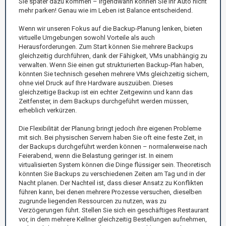
Sie später dazu kommen – irgendwann können Sie Ihr Auto nicht
mehr parken! Genau wie im Leben ist Balance entscheidend.
Wenn wir unseren Fokus auf die Backup-Planung lenken, bieten
virtuelle Umgebungen sowohl Vorteile als auch
Herausforderungen. Zum Start können Sie mehrere Backups
gleichzeitig durchführen, dank der Fähigkeit, VMs unabhängig zu
verwalten. Wenn Sie einen gut strukturierten Backup-Plan haben,
könnten Sie technisch gesehen mehrere VMs gleichzeitig sichern,
ohne viel Druck auf Ihre Hardware auszuüben. Dieses
gleichzeitige Backup ist ein echter Zeitgewinn und kann das
Zeitfenster, in dem Backups durchgeführt werden müssen,
erheblich verkürzen.
Die Flexibilität der Planung bringt jedoch ihre eigenen Probleme
mit sich. Bei physischen Servern haben Sie oft eine feste Zeit, in
der Backups durchgeführt werden können – normalerweise nach
Feierabend, wenn die Belastung geringer ist. In einem
virtualisierten System können die Dinge flüssiger sein. Theoretisch
könnten Sie Backups zu verschiedenen Zeiten am Tag und in der
Nacht planen. Der Nachteil ist, dass dieser Ansatz zu Konflikten
führen kann, bei denen mehrere Prozesse versuchen, dieselben
zugrunde liegenden Ressourcen zu nutzen, was zu
Verzögerungen führt. Stellen Sie sich ein geschäftiges Restaurant
vor, in dem mehrere Kellner gleichzeitig Bestellungen aufnehmen,