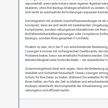
exponentiell, wenn jede Instanz einen eigenen Agenten benö
skalieren, ohne Ihre Backup-Strategie erheblich zu ändern.
sich leicht an wechselnde Anforderungen anpassen können
Die Integration mit anderen Geschäftsanwendungen ist ein w
konzipiert, dass sie sich leicht mit bestehenden Umgebunge
komplizieren, sondern reibungslose Interaktionen mit Ihr
Notfallwiederherstellungslösungen oder Compliance-Software
Backups, sondern Ihres gesamten IT-Umfelds.
Proaktiv zu sein, ist in der IT von entscheidender Bedeut
Lösungen kommen mit umfangreichen Dashboards, die nützli
Probleme bieten, bevor sie ernsthafte Probleme werden. Dies
Betriebsfähigkeit unter Kontrolle bleibt – ein wesentlicher 
Zusammengefasst lässt sich sagen, dass die Bedeutung agen
Stabilität und Sicherheit hinausläuft. Diese Lösungen ermögl
Schutz für Ihre Daten zu bieten. Während Sie weiterhin Ihr 
Ihnen helfen, am Puls der Zeit zu bleiben und entscheidend
Backups vereinfacht die Komplexität der Virtualisierung, un
reibungslos und effizient laufen.