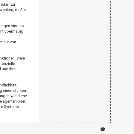
Bedarf zu
hwanken, da Sie
sungen sind so
icht übermäßig
ht nur von
ktionen. Viele
tenzielle
 und Ihre
dlichkeit,
ig einen starken
sungen wie diese
ie agentenloser
hre Systeme