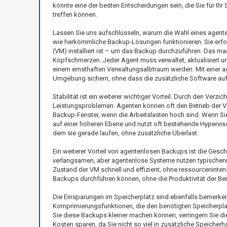
könnte eine der besten Entscheidungen sein, die Sie für Ihr 
treffen können.
Lassen Sie uns aufschlüsseln, warum die Wahl eines agent
wie herkömmliche Backup-Lösungen funktionieren. Sie erfor
(VM) installiert ist – um das Backup durchzuführen. Das mag
Kopfschmerzen. Jeder Agent muss verwaltet, aktualisiert
einem ernsthaften Verwaltungsalbtraum werden. Mit einer ag
Umgebung sichern, ohne dass die zusätzliche Software auf 
Stabilität ist ein weiterer wichtiger Vorteil. Durch den Verzi
Leistungsproblemen. Agenten können oft den Betrieb der VM
Backup-Fenster, wenn die Arbeitslasten hoch sind. Wenn Sie
auf einer höheren Ebene und nutzt oft bestehende Hypervis
dem sie gerade laufen, ohne zusätzliche Überlast.
Ein weiterer Vorteil von agentenlosen Backups ist die Ges
verlangsamen, aber agentenlose Systeme nutzen typischer
Zustand der VM schnell und effizient, ohne ressourceninten
Backups durchführen können, ohne die Produktivität der Ben
Die Einsparungen im Speicherplatz sind ebenfalls bemerken
Komprimierungsfunktionen, die den benötigten Speicherpla
Sie diese Backups kleiner machen können, verringern Sie die
Kosten sparen, da Sie nicht so viel in zusätzliche Speicher