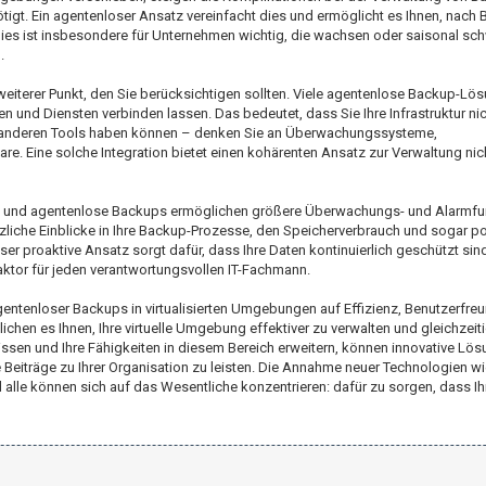
tigt. Ein agentenloser Ansatz vereinfacht dies und ermöglicht es Ihnen, nach 
 Dies ist insbesondere für Unternehmen wichtig, die wachsen oder saisonal sc
.
eiterer Punkt, den Sie berücksichtigen sollten. Viele agentenlose Backup-Lö
n und Diensten verbinden lassen. Das bedeutet, dass Sie Ihre Infrastruktur n
en anderen Tools haben können – denken Sie an Überwachungssysteme,
. Eine solche Integration bietet einen kohärenten Ansatz zur Verwaltung nic
ung, und agentenlose Backups ermöglichen größere Überwachungs- und Alarmfun
che Einblicke in Ihre Backup-Prozesse, den Speicherverbrauch und sogar po
er proaktive Ansatz sorgt dafür, dass Ihre Daten kontinuierlich geschützt sind
Faktor für jeden verantwortungsvollen IT-Fachmann.
tenloser Backups in virtualisierten Umgebungen auf Effizienz, Benutzerfreun
ichen es Ihnen, Ihre virtuelle Umgebung effektiver zu verwalten und gleichzeit
Wissen und Ihre Fähigkeiten in diesem Bereich erweitern, können innovative Lö
e Beiträge zu Ihrer Organisation zu leisten. Die Annahme neuer Technologien w
d alle können sich auf das Wesentliche konzentrieren: dafür zu sorgen, dass I