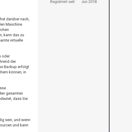
Registriert seit:
Jun 2018
hst darüber nach,
llen Maschine
lichen
n, kann das zu
amte virtuelle
n oder
hrend der
as Backup erfolgt
hern können, in
esse
 den gesamten
deutet, dass Sie
ig sein, und wenn
ssourcen und kann