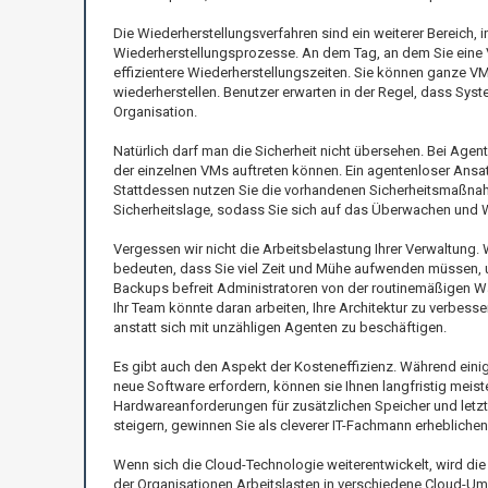
Die Wiederherstellungsverfahren sind ein weiterer Bereich,
Wiederherstellungsprozesse. An dem Tag, an dem Sie eine 
effizientere Wiederherstellungszeiten. Sie können ganze 
wiederherstellen. Benutzer erwarten in der Regel, dass Syste
Organisation.
Natürlich darf man die Sicherheit nicht übersehen. Bei Age
der einzelnen VMs auftreten können. Ein agentenloser Ansatz
Stattdessen nutzen Sie die vorhandenen Sicherheitsmaßnahme
Sicherheitslage, sodass Sie sich auf das Überwachen und 
Vergessen wir nicht die Arbeitsbelastung Ihrer Verwaltung. 
bedeuten, dass Sie viel Zeit und Mühe aufwenden müssen, um
Backups befreit Administratoren von der routinemäßigen Wa
Ihr Team könnte daran arbeiten, Ihre Architektur zu verbe
anstatt sich mit unzähligen Agenten zu beschäftigen.
Es gibt auch den Aspekt der Kosteneffizienz. Während eini
neue Software erfordern, können sie Ihnen langfristig mei
Hardwareanforderungen für zusätzlichen Speicher und letzt
steigern, gewinnen Sie als cleverer IT-Fachmann erhebliche
Wenn sich die Cloud-Technologie weiterentwickelt, wird die S
der Organisationen Arbeitslasten in verschiedene Cloud-U