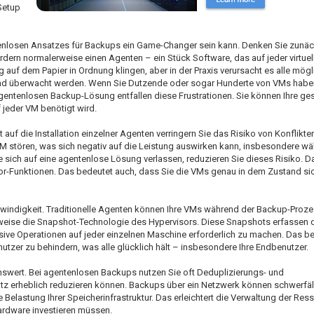
Setup
enlosen Ansatzes für Backups ein Game-Changer sein kann. Denken Sie zunäc
dern normalerweise einen Agenten – ein Stück Software, das auf jeder virtue
 auf dem Papier in Ordnung klingen, aber in der Praxis verursacht es alle mög
 und überwacht werden. Wenn Sie Dutzende oder sogar Hunderte von VMs habe
entenlosen Backup-Lösung entfallen diese Frustrationen. Sie können Ihre ges
jeder VM benötigt wird.
cht auf die Installation einzelner Agenten verringern Sie das Risiko von Konflikte
 stören, was sich negativ auf die Leistung auswirken kann, insbesondere wä
 sich auf eine agentenlose Lösung verlassen, reduzieren Sie dieses Risiko. D
or-Funktionen. Das bedeutet auch, dass Sie die VMs genau in dem Zustand sic
chwindigkeit. Traditionelle Agenten können Ihre VMs während der Backup-Proz
weise die Snapshot-Technologie des Hypervisors. Diese Snapshots erfassen
sive Operationen auf jeder einzelnen Maschine erforderlich zu machen. Das be
utzer zu behindern, was alle glücklich hält – insbesondere Ihre Endbenutzer.
swert. Bei agentenlosen Backups nutzen Sie oft Deduplizierungs- und
tz erheblich reduzieren können. Backups über ein Netzwerk können schwerfäll
 Belastung Ihrer Speicherinfrastruktur. Das erleichtert die Verwaltung der Re
hardware investieren müssen.