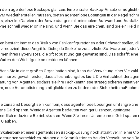
 in dem agentenlose Backups glänzen. Ein zentraler Backup-Ansatz ermöglicht
VM wiederherstellen müssen, bieten agentenlose Lösungen in der Regel schne
VMs, einzelne Dateien oder Anwendungen mit minimalem Aufwand und Ausfallz
me schnell wieder online sind, und wenn Sie das erreichen, sind Sie ein Held i
nten besteht immer das Risiko von Fehlkonfigurationen oder Schwachstellen, d
 reduziert diese Angriffsfläche, da Sie keine zusätzliche Software auf jeder 
n Ihres Hypervisors, die oft robust und gut gewartet sind. Das schafft eine e
Warten des Wichtigen konzentrieren können.
Wenn Sie in einer großen Organisation sind, kann die Verwaltung einer Vielzah
 nur zu gewährleisten, dass alles reibungslos läuft. Die Einfachheit der age
rtung von Agenten, sodass sie ihre Fachkenntnisse strategischeren Initiativ
ssern, neue Automatisierungsmöglichkeiten zu finden oder Sicherheitsmaßnahme
ge zunächst besorgt sein könnten, dass agentenlose Lösungen umfangreiche I
stens Geld sparen. Weniger Agenten bedeuten weniger Lizenzen, geringere
endlich reduzierte Betriebskosten. Wenn Sie Ihrem Unternehmen Geld sparen u
n Glauben.
kalierbarkeit einer agentenlosen Backup-Lösung noch attraktiver. In einer Clou
mgebungen verschieben, steigen die Komplikationen bei der Verwaltung von B