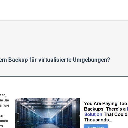
em Backup für virtualisierte Umgebungen?
ten,
ie Sie
al wie
en
önnen.
es