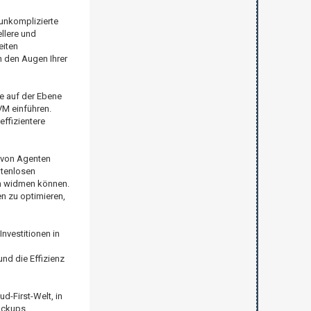
 unkomplizierte
llere und
eiten
n den Augen Ihrer
ie auf der Ebene
VM einführen.
ffizientere
l von Agenten
ntenlosen
en widmen können.
n zu optimieren,
nvestitionen in
nd die Effizienz
d-First-Welt, in
ackups