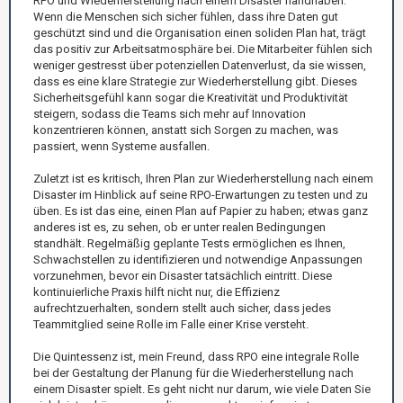
RPO und Wiederherstellung nach einem Disaster handhaben.
Wenn die Menschen sich sicher fühlen, dass ihre Daten gut
geschützt sind und die Organisation einen soliden Plan hat, trägt
das positiv zur Arbeitsatmosphäre bei. Die Mitarbeiter fühlen sich
weniger gestresst über potenziellen Datenverlust, da sie wissen,
dass es eine klare Strategie zur Wiederherstellung gibt. Dieses
Sicherheitsgefühl kann sogar die Kreativität und Produktivität
steigern, sodass die Teams sich mehr auf Innovation
konzentrieren können, anstatt sich Sorgen zu machen, was
passiert, wenn Systeme ausfallen.
Zuletzt ist es kritisch, Ihren Plan zur Wiederherstellung nach einem
Disaster im Hinblick auf seine RPO-Erwartungen zu testen und zu
üben. Es ist das eine, einen Plan auf Papier zu haben; etwas ganz
anderes ist es, zu sehen, ob er unter realen Bedingungen
standhält. Regelmäßig geplante Tests ermöglichen es Ihnen,
Schwachstellen zu identifizieren und notwendige Anpassungen
vorzunehmen, bevor ein Disaster tatsächlich eintritt. Diese
kontinuierliche Praxis hilft nicht nur, die Effizienz
aufrechtzuerhalten, sondern stellt auch sicher, dass jedes
Teammitglied seine Rolle im Falle einer Krise versteht.
Die Quintessenz ist, mein Freund, dass RPO eine integrale Rolle
bei der Gestaltung der Planung für die Wiederherstellung nach
einem Disaster spielt. Es geht nicht nur darum, wie viele Daten Sie