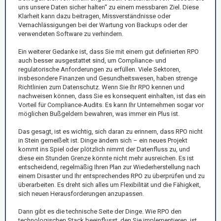
uns unsere Daten sicher halten“ zu einem messbaren Ziel. Diese
Klarheit kann dazu beitragen, Missverständnisse oder
Vernachlässigungen bei der Wartung von Backups oder der
verwendeten Software zu verhindern.
Ein weiterer Gedanke ist, dass Sie mit einem gut definierten RPO
auch besser ausgestattet sind, um Compliance- und
regulatorische Anforderungen zu erfüllen. Viele Sektoren,
insbesondere Finanzen und Gesundheitswesen, haben strenge
Richtlinien zum Datenschutz. Wenn Sie Ihr RPO kennen und
nachweisen können, dass Sie es konsequent einhalten, ist das ein
Vorteil für Compliance-Audits. Es kann Ihr Unternehmen sogar vor
möglichen Bußgeldern bewahren, was immer ein Plus ist.
Das gesagt, ist es wichtig, sich daran zu erinnern, dass RPO nicht
in Stein gemeißelt ist. Dinge ändern sich – ein neues Projekt
kommt ins Spiel oder plötzlich nimmt der Datenfluss zu, und
diese ein Stunden Grenze könnte nicht mehr ausreichen. Es ist
entscheidend, regelmäßig Ihren Plan zur Wiederherstellung nach
einem Disaster und Ihr entsprechendes RPO zu überprüfen und zu
überarbeiten. Es dreht sich alles um Flexibilität und die Fähigkeit,
sich neuen Herausforderungen anzupassen.
Dann gibt es die technische Seite der Dinge. Wie RPO den
technologischen Stack beeinflusst, den Sie implementieren, ist