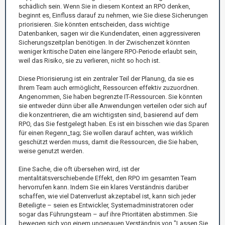
schädlich sein. Wenn Sie in diesem Kontext an RPO denken,
beginnt es, Einfluss darauf zu nehmen, wie Sie diese Sicherungen
priorisieren. Sie könnten entscheiden, dass wichtige
Datenbanken, sagen wir die Kundendaten, einen aggressiveren
Sicherungszeitplan benötigen. In der Zwischenzeit könnten
weniger kritische Daten eine längere RPO-Periode erlaubt sein,
weil das Risiko, sie zu verlieren, nicht so hoch ist.
Diese Priorisierung ist ein zentraler Teil der Planung, da sie es
Ihrem Team auch ermöglicht, Ressourcen effektiv zuzuordnen.
Angenommen, Sie haben begrenzte IT-Ressourcen. Sie könnten
sie entweder dünn über alle Anwendungen verteilen oder sich auf
die konzentrieren, die am wichtigsten sind, basierend auf dem
RPO, das Sie festgelegt haben. Es ist ein bisschen wie das Sparen
für einen Regenn_tag; Sie wollen darauf achten, was wirklich
geschützt werden muss, damit die Ressourcen, die Sie haben,
weise genutzt werden.
Eine Sache, die oft übersehen wird, ist der
mentalitätsverschiebende Effekt, den RPO im gesamten Team
hervorrufen kann. Indem Sie ein klares Verständnis darüber
schaffen, wie viel Datenverlust akzeptabel ist, kann sich jeder
Beteiligte – seien es Entwickler, Systemadministratoren oder
sogar das Führungsteam – auf ihre Prioritäten abstimmen. Sie
bewegen sich von einem ungenauen Verständnis von "Lassen Sie