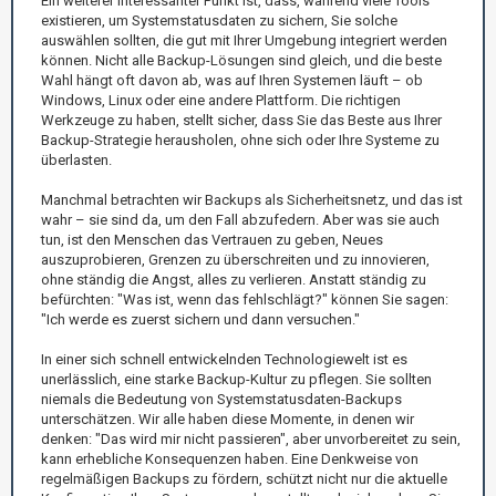
Ein weiterer interessanter Punkt ist, dass, während viele Tools
existieren, um Systemstatusdaten zu sichern, Sie solche
auswählen sollten, die gut mit Ihrer Umgebung integriert werden
können. Nicht alle Backup-Lösungen sind gleich, und die beste
Wahl hängt oft davon ab, was auf Ihren Systemen läuft – ob
Windows, Linux oder eine andere Plattform. Die richtigen
Werkzeuge zu haben, stellt sicher, dass Sie das Beste aus Ihrer
Backup-Strategie herausholen, ohne sich oder Ihre Systeme zu
überlasten.
Manchmal betrachten wir Backups als Sicherheitsnetz, und das ist
wahr – sie sind da, um den Fall abzufedern. Aber was sie auch
tun, ist den Menschen das Vertrauen zu geben, Neues
auszuprobieren, Grenzen zu überschreiten und zu innovieren,
ohne ständig die Angst, alles zu verlieren. Anstatt ständig zu
befürchten: "Was ist, wenn das fehlschlägt?" können Sie sagen:
"Ich werde es zuerst sichern und dann versuchen."
In einer sich schnell entwickelnden Technologiewelt ist es
unerlässlich, eine starke Backup-Kultur zu pflegen. Sie sollten
niemals die Bedeutung von Systemstatusdaten-Backups
unterschätzen. Wir alle haben diese Momente, in denen wir
denken: "Das wird mir nicht passieren", aber unvorbereitet zu sein,
kann erhebliche Konsequenzen haben. Eine Denkweise von
regelmäßigen Backups zu fördern, schützt nicht nur die aktuelle