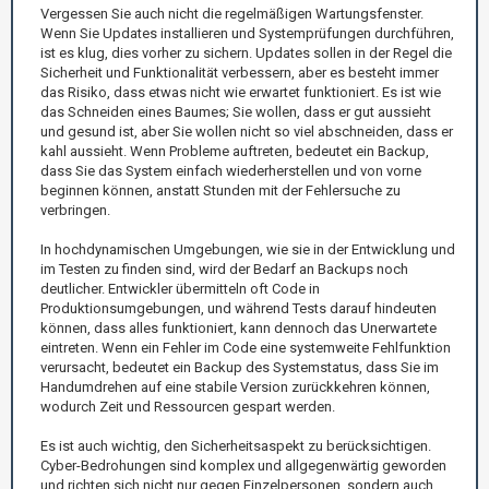
Vergessen Sie auch nicht die regelmäßigen Wartungsfenster.
Wenn Sie Updates installieren und Systemprüfungen durchführen,
ist es klug, dies vorher zu sichern. Updates sollen in der Regel die
Sicherheit und Funktionalität verbessern, aber es besteht immer
das Risiko, dass etwas nicht wie erwartet funktioniert. Es ist wie
das Schneiden eines Baumes; Sie wollen, dass er gut aussieht
und gesund ist, aber Sie wollen nicht so viel abschneiden, dass er
kahl aussieht. Wenn Probleme auftreten, bedeutet ein Backup,
dass Sie das System einfach wiederherstellen und von vorne
beginnen können, anstatt Stunden mit der Fehlersuche zu
verbringen.
In hochdynamischen Umgebungen, wie sie in der Entwicklung und
im Testen zu finden sind, wird der Bedarf an Backups noch
deutlicher. Entwickler übermitteln oft Code in
Produktionsumgebungen, und während Tests darauf hindeuten
können, dass alles funktioniert, kann dennoch das Unerwartete
eintreten. Wenn ein Fehler im Code eine systemweite Fehlfunktion
verursacht, bedeutet ein Backup des Systemstatus, dass Sie im
Handumdrehen auf eine stabile Version zurückkehren können,
wodurch Zeit und Ressourcen gespart werden.
Es ist auch wichtig, den Sicherheitsaspekt zu berücksichtigen.
Cyber-Bedrohungen sind komplex und allgegenwärtig geworden
und richten sich nicht nur gegen Einzelpersonen, sondern auch