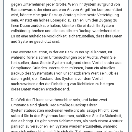
gegen Unternehmen jeder Größe. Wenn Ihr System aufgrund von
Ransomware oder einer anderen Art von Angriffen kompromittiert
wird, könnte eine gute Backup-Strategie Ihre beste Verteidigung
sein. Anstatt ein hohes Lösegeld zu zahlen, um den Zugang zu
Ihren Daten zurückzuerhalten, könnten Sie einfach Ihr System
vollständig löschen und alles aus Ihrem Backup wiederherstellen.
Es ist eine mühelose Möglichkeit, sicherzustellen, dass Ihre Daten
und Systeme geschützt sind.
Eine weitere Situation, in der ein Backup ins Spiel kommt, ist
während forensischer Untersuchungen oder Audits. Wenn Sie
feststellen, dass Sie ein System aufgrund eines Vorfalls oder aus
Compliance-Gründen untersuchen müssen, kann ein aktuelles
Backup des Systemstatus von unschätzbarem Wert sein. Ob es
darum geht, den Zustand des Systems vor dem Vorfall
nachzuweisen oder die Einhaltung von Richtlinien zu belegen –
diese Daten werden entscheidend.
Die Welt der IT kann unvorhersehbar sein, und keine zwei
Umstände sind gleich. Regelmäßige Backups Ihrer
Systemstatusdaten erscheinen vielleicht als lästige Pflicht, aber
sobald Sie in den Rhythmus kommen, schätzen Sie die Sicherheit,
den es bringt. Es gibt nichts Schlimmeres, als nach einem Absturz
panisch zu versuchen, ein System wiederherzustellen, während
man sich wünscht, man hätte sich die Zeit genommen, alles richtig