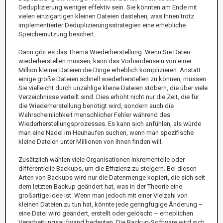
Deduplizierung weniger effektiv sein. Sie könnten am Ende mit
vielen einzigartigen kleinen Dateien dastehen, was Ihnen trotz
implementierter Deduplizierungsstrategien eine erhebliche
Speichernutzung beschert.
Dann gibt es das Thema Wiederherstellung. Wenn Sie Daten
wiederherstellen müssen, kann das Vorhandensein von einer
Million kleiner Dateien die Dinge erheblich komplizieren. Anstatt
einige große Dateien schnell wiederherstellen zu können, müssen
Sie vielleicht durch unzählige kleine Dateien stöbern, die über viele
Verzeichnisse verteilt sind. Dies erhöht nicht nur die Zeit, die für
die Wiederherstellung benötigt wird, sondern auch die
Wahrscheinlichkeit menschlicher Fehler während des
Wiederherstellungsprozesses. Es kann sich anfühlen, als würde
man eine Nadel im Heuhaufen suchen, wenn man spezifische
kleine Dateien unter Millionen von ihnen finden will.
Zusätzlich wählen viele Organisationen inkrementelle oder
differentielle Backups, um die Effizienz zu steigern. Bei diesen
Arten von Backups wird nur die Datenmenge kopiert, die sich seit
dem letzten Backup geändert hat, was in der Theorie eine
großartige Idee ist. Wenn man jedoch mit einer Vielzahl von
kleinen Dateien zu tun hat, könnte jede geringfügige Änderung –
eine Datei wird geändert, erstellt oder gelöscht – erheblichen
Verarbeitungsaufwand bedeuten. Die Backup-Software wird sich