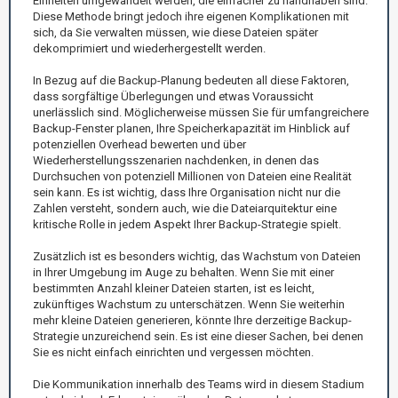
Einheiten umgewandelt werden, die einfacher zu handhaben sind.
Diese Methode bringt jedoch ihre eigenen Komplikationen mit
sich, da Sie verwalten müssen, wie diese Dateien später
dekomprimiert und wiederhergestellt werden.
In Bezug auf die Backup-Planung bedeuten all diese Faktoren,
dass sorgfältige Überlegungen und etwas Voraussicht
unerlässlich sind. Möglicherweise müssen Sie für umfangreichere
Backup-Fenster planen, Ihre Speicherkapazität im Hinblick auf
potenziellen Overhead bewerten und über
Wiederherstellungsszenarien nachdenken, in denen das
Durchsuchen von potenziell Millionen von Dateien eine Realität
sein kann. Es ist wichtig, dass Ihre Organisation nicht nur die
Zahlen versteht, sondern auch, wie die Dateiarquitektur eine
kritische Rolle in jedem Aspekt Ihrer Backup-Strategie spielt.
Zusätzlich ist es besonders wichtig, das Wachstum von Dateien
in Ihrer Umgebung im Auge zu behalten. Wenn Sie mit einer
bestimmten Anzahl kleiner Dateien starten, ist es leicht,
zukünftiges Wachstum zu unterschätzen. Wenn Sie weiterhin
mehr kleine Dateien generieren, könnte Ihre derzeitige Backup-
Strategie unzureichend sein. Es ist eine dieser Sachen, bei denen
Sie es nicht einfach einrichten und vergessen möchten.
Die Kommunikation innerhalb des Teams wird in diesem Stadium