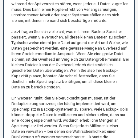
während der Spitzenzeiten stören, wenn jeder auf Daten zugreifen
muss. Dies kann einen Ripple-Effekt von Verlangsamungen,
unterbrochener Arbeit oder sogar Systemausfällen nach sich
ziehen, mit denen niemand sich beschäftigen möchte.
Jetzt fragen Sie sich vielleicht, was mit Ihrem Backup-Speicher
passiert, wenn Sie versuchen, all diese kleinen Dateien zu sichern.
Typischerweise nimmt jede Datei aufgrund der Art und Weise, wie
Daten gespeichert werden, eine gewisse Menge an Overhead auf
Ihrem Speichermedium in Anspruch. Wenn Sie eine große Datei
sichern, ist der Overhead im Vergleich zur Datengröße minimal. Bei
kleinen Dateien kann der Overhead jedoch die tatsächlich
gesicherten Daten überwältigen. Wenn Sie also Ihre Backup-
Kapazität planen, könnten Sie schnell feststellen, dass Sie
deutlich mehr Speicherplatz benötigen, um all diese kleinen
Dateien zu berücksichtigen.
Ein weiterer Punkt, den Sie berücksichtigen müssen, ist der
Deduplizierungsprozess, der häufig implementiert wird, um
Speicherplatz in Backup-Systemen zu sparen. Viele Backup-Tools
können doppelte Daten identifizieren und sicherstellen, dass nur
eine Kopie gespeichert wird, wodurch erhebliche Mengen an
Speicherplatz frei werden. Wenn Sie jedoch Millionen kleiner
Dateien verwalten – bei denen die Wahrscheinlichkeit einer
Duplizierung oft weniger vorhersehbar ist – könnte die