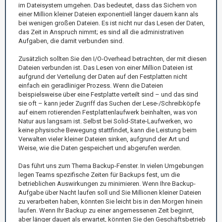
im Dateisystem umgehen. Das bedeutet, dass das Sichern von
einer Million kleiner Dateien exponentiell länger dauern kann als
bei wenigen großen Dateien. Es ist nicht nur das Lesen der Daten,
das Zeit in Anspruch nimmt; es sind all die administrativen
Aufgaben, die damit verbunden sind.
Zusätzlich sollten Sie den I/O-Overhead betrachten, der mit diesen
Dateien verbunden ist. Das Lesen von einer Million Dateien ist
aufgrund der Verteilung der Daten auf den Festplatten nicht
einfach ein geradliniger Prozess. Wenn die Dateien
beispielsweise über eine Festplatte verteilt sind – und das sind
sie oft – kann jeder Zugriff das Suchen der Lese-/Schreibköpfe
auf einem rotierenden Festplattenlaufwerk beinhalten, was von
Natur aus langsam ist. Selbst bei Solid-State-Laufwerken, wo
keine physische Bewegung stattfindet, kann die Leistung beim
Verwalten vieler kleiner Dateien sinken, aufgrund der Art und
Weise, wie die Daten gespeichert und abgerufen werden.
Das führt uns zum Thema Backup-Fenster. In vielen Umgebungen
legen Teams spezifische Zeiten für Backups fest, um die
betrieblichen Auswirkungen zu minimieren. Wenn Ihre Backup-
Aufgabe über Nacht laufen soll und Sie Millionen kleiner Dateien
zu verarbeiten haben, könnten Sie leicht bis in den Morgen hinein
laufen. Wenn Ihr Backup zu einer angemessenen Zeit beginnt,
aber länger dauert als erwartet, könnten Sie den Geschäftsbetrieb