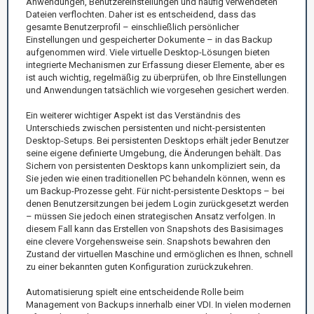
Anwendungen, Benutzereinstellungen und häufig verwendeten
Dateien verflochten. Daher ist es entscheidend, dass das
gesamte Benutzerprofil – einschließlich persönlicher
Einstellungen und gespeicherter Dokumente – in das Backup
aufgenommen wird. Viele virtuelle Desktop-Lösungen bieten
integrierte Mechanismen zur Erfassung dieser Elemente, aber es
ist auch wichtig, regelmäßig zu überprüfen, ob Ihre Einstellungen
und Anwendungen tatsächlich wie vorgesehen gesichert werden.
Ein weiterer wichtiger Aspekt ist das Verständnis des
Unterschieds zwischen persistenten und nicht-persistenten
Desktop-Setups. Bei persistenten Desktops erhält jeder Benutzer
seine eigene definierte Umgebung, die Änderungen behält. Das
Sichern von persistenten Desktops kann unkompliziert sein, da
Sie jeden wie einen traditionellen PC behandeln können, wenn es
um Backup-Prozesse geht. Für nicht-persistente Desktops – bei
denen Benutzersitzungen bei jedem Login zurückgesetzt werden
– müssen Sie jedoch einen strategischen Ansatz verfolgen. In
diesem Fall kann das Erstellen von Snapshots des Basisimages
eine clevere Vorgehensweise sein. Snapshots bewahren den
Zustand der virtuellen Maschine und ermöglichen es Ihnen, schnell
zu einer bekannten guten Konfiguration zurückzukehren.
Automatisierung spielt eine entscheidende Rolle beim
Management von Backups innerhalb einer VDI. In vielen modernen