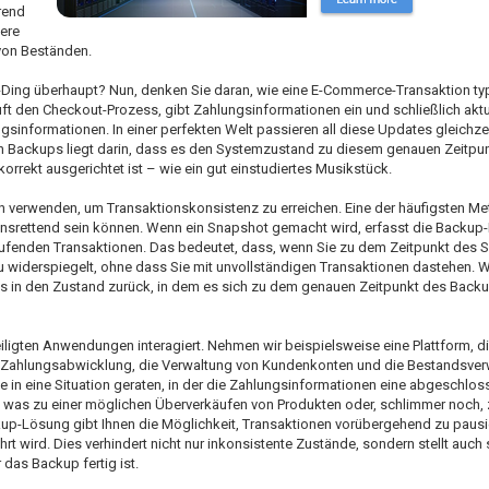
rend
ere
von Beständen.
ing überhaupt? Nun, denken Sie daran, wie eine E-Commerce-Transaktion ty
äuft den Checkout-Prozess, gibt Zahlungsinformationen ein und schließlich aktu
nformationen. In einer perfekten Welt passieren all diese Updates gleichzei
n Backups liegt darin, dass es den Systemzustand zu diesem genauen Zeitpun
orrekt ausgerichtet ist – wie ein gut einstudiertes Musikstück.
n verwenden, um Transaktionskonsistenz zu erreichen. Eine der häufigsten M
nsrettend sein können. Wenn ein Snapshot gemacht wird, erfasst die Backup
 laufenden Transaktionen. Das bedeutet, dass, wenn Sie zu dem Zeitpunkt des
 widerspiegelt, ohne dass Sie mit unvollständigen Transaktionen dastehen. W
es in den Zustand zurück, in dem es sich zu dem genauen Zeitpunkt des Back
iligten Anwendungen interagiert. Nehmen wir beispielsweise eine Plattform, di
die Zahlungsabwicklung, die Verwaltung von Kundenkonten und die Bestandsver
e in eine Situation geraten, in der die Zahlungsinformationen eine abgeschlo
n, was zu einer möglichen Überverkäufen von Produkten oder, schlimmer noch, 
kup-Lösung gibt Ihnen die Möglichkeit, Transaktionen vorübergehend zu pausi
ird. Dies verhindert nicht nur inkonsistente Zustände, sondern stellt auch s
as Backup fertig ist.