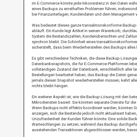
im E-Commerce könnte jede Inkonsistenz in den Daten wäh
eines Backups zu ernsthaften Problemen führen, insbesond
bei Finanzunterlagen, Kundendaten und dem Management 
Was bedeutet dieses ganze transaktionskonforme Backup-D
abläuft. Ein Kunde legt Artikel in seinen Warenkorb, durchl
System die Bestandszahlen, Kundenübersichten und Zahlungsi
synchron bleibt. Die Schönheit eines transaktionskonforme
sicherstellt, dass beim Wiederherstellen des Backups alles k
Es gibt verschiedene Techniken, die diese Backup-Lösunge
Datenbanksnapshots, die für E-Commerce-Plattformen lebe
vollständigen Zustand der Datenbank, einschließlich aller
Bestellungen bearbeitet haben, das Backup die Daten genau
jemals diesen Snapshot wiederherstellen müssen, kehrt all
nichts bleibt hängen.
Ein weiterer Aspekt ist, wie die Backup-Lösung mit den bete
Mikrodiensten basiert. Sie könnten separate Dienste für 
Wenn Backups nicht effektiv koordiniert werden, könnten Si
anzeigen, sich die Bestände jedoch nicht aktualisiert habe
Unzufriedenheit der Kunden führen könnte. Eine solide Bac
Warteschlangen zu setzen, während das Backup durchgeführt w
ausstehenden Transaktionen abgeschlossen werden, bevor d