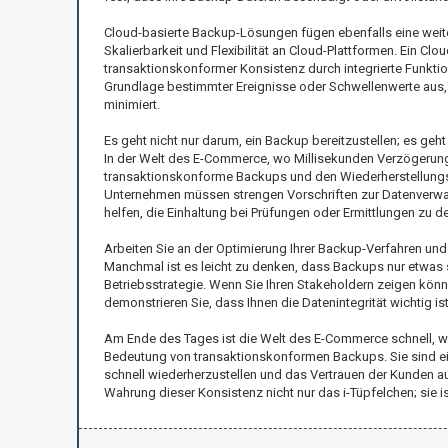
Cloud-basierte Backup-Lösungen fügen ebenfalls eine weite
Skalierbarkeit und Flexibilität an Cloud-Plattformen. Ein 
transaktionskonformer Konsistenz durch integrierte Funkti
Grundlage bestimmter Ereignisse oder Schwellenwerte aus, 
minimiert.
Es geht nicht nur darum, ein Backup bereitzustellen; es geh
In der Welt des E-Commerce, wo Millisekunden Verzögerunge
transaktionskonforme Backups und den Wiederherstellungs
Unternehmen müssen strengen Vorschriften zur Datenverwal
helfen, die Einhaltung bei Prüfungen oder Ermittlungen zu d
Arbeiten Sie an der Optimierung Ihrer Backup-Verfahren und
Manchmal ist es leicht zu denken, dass Backups nur etwas s
Betriebsstrategie. Wenn Sie Ihren Stakeholdern zeigen kön
demonstrieren Sie, dass Ihnen die Datenintegrität wichtig ist
Am Ende des Tages ist die Welt des E-Commerce schnell, w
Bedeutung von transaktionskonformen Backups. Sie sind ein e
schnell wiederherzustellen und das Vertrauen der Kunden au
Wahrung dieser Konsistenz nicht nur das i-Tüpfelchen; si