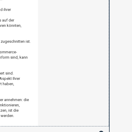
d ihrer
 auf der
hren könnten,
 zugeschnitten ist.
-Commerce-
nform sind, kann
rt sind.
Aspekt Ihrer
t haben,
her annehmen: die
nktionieren,
en, ist die
 werden.