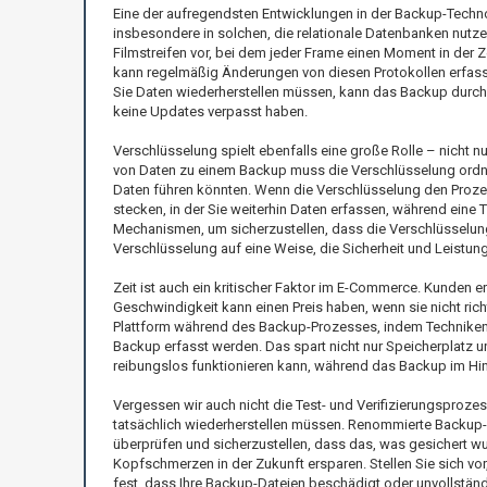
Eine der aufregendsten Entwicklungen in der Backup-Tech
insbesondere in solchen, die relationale Datenbanken nutze
Filmstreifen vor, bei dem jeder Frame einen Moment in der 
kann regelmäßig Änderungen von diesen Protokollen erfassen
Sie Daten wiederherstellen müssen, kann das Backup durch
keine Updates verpasst haben.
Verschlüsselung spielt ebenfalls eine große Rolle – nicht nu
von Daten zu einem Backup muss die Verschlüsselung ord
Daten führen könnten. Wenn die Verschlüsselung den Prozes
stecken, in der Sie weiterhin Daten erfassen, während eine
Mechanismen, um sicherzustellen, dass die Verschlüsselung 
Verschlüsselung auf eine Weise, die Sicherheit und Leistung 
Zeit ist auch ein kritischer Faktor im E-Commerce. Kunden 
Geschwindigkeit kann einen Preis haben, wenn sie nicht ric
Plattform während des Backup-Prozesses, indem Techniken 
Backup erfasst werden. Das spart nicht nur Speicherplatz u
reibungslos funktionieren kann, während das Backup im Hin
Vergessen wir auch nicht die Test- und Verifizierungsprozes
tatsächlich wiederherstellen müssen. Renommierte Backup-L
überprüfen und sicherzustellen, dass das, was gesichert w
Kopfschmerzen in der Zukunft ersparen. Stellen Sie sich vor
fest, dass Ihre Backup-Dateien beschädigt oder unvollstän