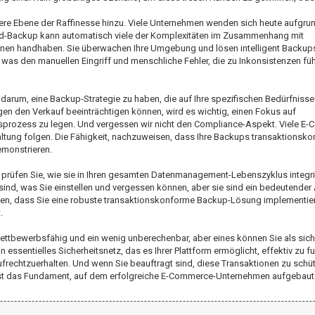
re Ebene der Raffinesse hinzu. Viele Unternehmen wenden sich heute aufgrun
Cloud-Backup kann automatisch viele der Komplexitäten im Zusammenhang mit
onen handhaben. Sie überwachen Ihre Umgebung und lösen intelligent Backups
was den manuellen Eingriff und menschliche Fehler, die zu Inkonsistenzen fü
t darum, eine Backup-Strategie zu haben, die auf Ihre spezifischen Bedürfnisse
n den Verkauf beeinträchtigen können, wird es wichtig, einen Fokus auf
prozess zu legen. Und vergessen wir nicht den Compliance-Aspekt. Viele E
tung folgen. Die Fähigkeit, nachzuweisen, dass Ihre Backups transaktionsko
emonstrieren.
 prüfen Sie, wie sie in Ihren gesamten Datenmanagement-Lebenszyklus integrie
ind, was Sie einstellen und vergessen können, aber sie sind ein bedeutender 
nen, dass Sie eine robuste transaktionskonforme Backup-Lösung implementier
.
ettbewerbsfähig und ein wenig unberechenbar, aber eines können Sie als sic
ssentielles Sicherheitsnetz, das es Ihrer Plattform ermöglicht, effektiv zu fu
frechtzuerhalten. Und wenn Sie beauftragt sind, diese Transaktionen zu schütz
e ist das Fundament, auf dem erfolgreiche E-Commerce-Unternehmen aufgebaut