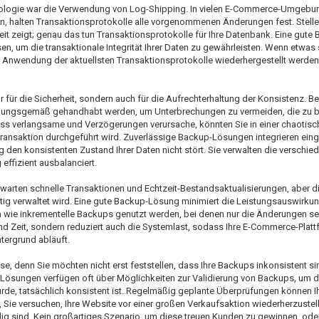
nologie war die Verwendung von Log-Shipping. In vielen E-Commerce-Umgebu
n, halten Transaktionsprotokolle alle vorgenommenen Änderungen fest. Stellen
Zeit zeigt; genau das tun Transaktionsprotokolle für Ihre Datenbank. Eine gut
, um die transaktionale Integrität Ihrer Daten zu gewährleisten. Wenn etwas
 Anwendung der aktuellsten Transaktionsprotokolle wiederhergestellt werden
r für die Sicherheit, sondern auch für die Aufrechterhaltung der Konsistenz. B
nungsgemäß gehandhabt werden, um Unterbrechungen zu vermeiden, die zu 
s verlangsame und Verzögerungen verursache, könnten Sie in einer chaotisch
 Transaktion durchgeführt wird. Zuverlässige Backup-Lösungen integrieren ein
den konsistenten Zustand Ihrer Daten nicht stört. Sie verwalten die verschi
effizient ausbalanciert.
erwarten schnelle Transaktionen und Echtzeit-Bestandsaktualisierungen, aber d
htig verwaltet wird. Eine gute Backup-Lösung minimiert die Leistungsauswirkun
wie inkrementelle Backups genutzt werden, bei denen nur die Änderungen sei
nd Zeit, sondern reduziert auch die Systemlast, sodass Ihre E-Commerce-Platt
tergrund abläuft.
se, denn Sie möchten nicht erst feststellen, dass Ihre Backups inkonsistent si
ösungen verfügen oft über Möglichkeiten zur Validierung von Backups, um die
urde, tatsächlich konsistent ist. Regelmäßig geplante Überprüfungen können 
, Sie versuchen, Ihre Website vor einer großen Verkaufsaktion wiederherzustell
dig sind. Kein großartiges Szenario, um diese treuen Kunden zu gewinnen, ode