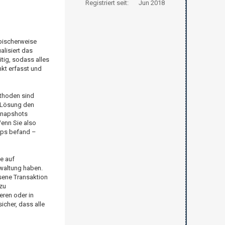
Registriert seit:
Jun 2018
pischerweise
alisiert das
tig, sodass alles
kt erfasst und
ethoden sind
-Lösung den
 Snapshots
enn Sie also
ups befand –
e auf
waltung haben.
ssene Transaktion
zu
eren oder in
icher, dass alle