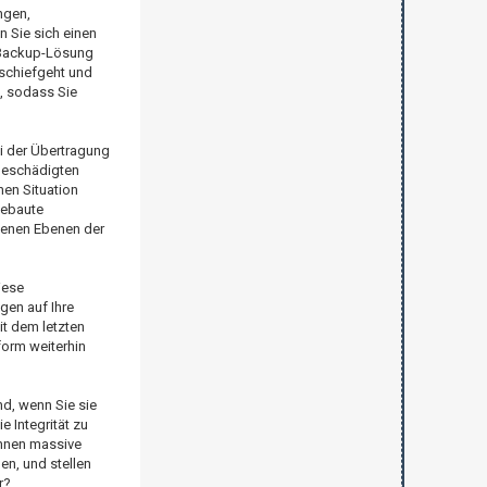
ngen,
 Sie sich einen
e Backup-Lösung
 schiefgeht und
, sodass Sie
ei der Übertragung
beschädigten
en Situation
gebaute
edenen Ebenen der
iese
gen auf Ihre
t dem letzten
form weiterhin
nd, wenn Sie sie
 Integrität zu
Ihnen massive
en, und stellen
r?