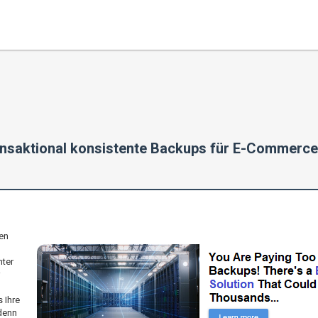
ansaktional konsistente Backups für E-Commerc
en
nter
 Ihre
denn