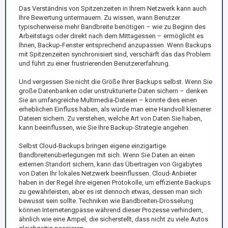
Das Verständnis von Spitzenzeiten in Ihrem Netzwerk kann auch
Ihre Bewertung untermauern. Zu wissen, wann Benutzer
typischerweise mehr Bandbreite benötigen – wie zu Beginn des
Arbeitstags oder direkt nach dem Mittagessen – ermöglicht es
Ihnen, Backup-Fenster entsprechend anzupassen. Wenn Backups
mit Spitzenzeiten synchronisiert sind, verschärft das das Problem
und führt zu einer frustrierenden Benutzererfahrung.
Und vergessen Sie nicht die Größe Ihrer Backups selbst. Wenn Sie
große Datenbanken oder unstrukturierte Daten sichern – denken
Sie an umfangreiche Multimedia-Dateien – könnte dies einen
erheblichen Einfluss haben, als würde man eine Handvoll kleinerer
Dateien sichern. Zu verstehen, welche Art von Daten Sie haben,
kann beeinflussen, wie Sie Ihre Backup-Strategie angehen.
Selbst Cloud-Backups bringen eigene einzigartige
Bandbreitenüberlegungen mit sich. Wenn Sie Daten an einen
externen Standort sichern, kann das Übertragen von Gigabytes
von Daten Ihr lokales Netzwerk beeinflussen. Cloud-Anbieter
haben in der Regel ihre eigenen Protokolle, um effiziente Backups
zu gewährleisten, aber es ist dennoch etwas, dessen man sich
bewusst sein sollte. Techniken wie Bandbreiten-Drosselung
können Internetengpässe während dieser Prozesse verhindern,
ähnlich wie eine Ampel, die sicherstellt, dass nicht zu viele Autos