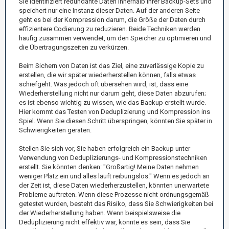
Sie identifiziert redundante Daten innerhalb Ihrer Backup-Sets und
speichert nur eine Instanz dieser Daten. Auf der anderen Seite
geht es bei der Kompression darum, die Größe der Daten durch
effizientere Codierung zu reduzieren. Beide Techniken werden
häufig zusammen verwendet, um den Speicher zu optimieren und
die Übertragungszeiten zu verkürzen.
Beim Sichern von Daten ist das Ziel, eine zuverlässige Kopie zu
erstellen, die wir später wiederherstellen können, falls etwas
schiefgeht. Was jedoch oft übersehen wird, ist, dass eine
Wiederherstellung nicht nur darum geht, diese Daten abzurufen;
es ist ebenso wichtig zu wissen, wie das Backup erstellt wurde.
Hier kommt das Testen von Deduplizierung und Kompression ins
Spiel. Wenn Sie diesen Schritt überspringen, könnten Sie später in
Schwierigkeiten geraten.
Stellen Sie sich vor, Sie haben erfolgreich ein Backup unter
Verwendung von Deduplizierungs- und Kompressionstechniken
erstellt. Sie könnten denken: "Großartig! Meine Daten nehmen
weniger Platz ein und alles läuft reibungslos." Wenn es jedoch an
der Zeit ist, diese Daten wiederherzustellen, könnten unerwartete
Probleme auftreten. Wenn diese Prozesse nicht ordnungsgemäß
getestet wurden, besteht das Risiko, dass Sie Schwierigkeiten bei
der Wiederherstellung haben. Wenn beispielsweise die
Deduplizierung nicht effektiv war, könnte es sein, dass Sie