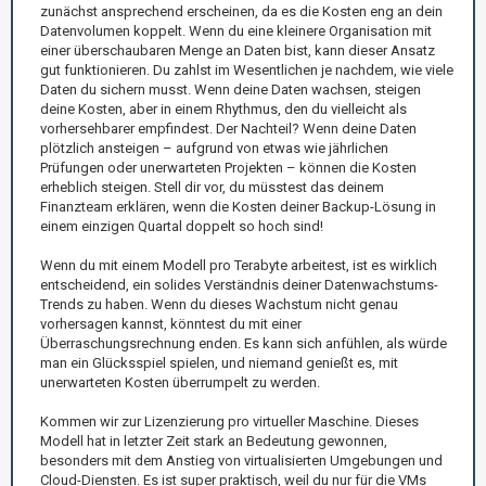
zunächst ansprechend erscheinen, da es die Kosten eng an dein
Datenvolumen koppelt. Wenn du eine kleinere Organisation mit
einer überschaubaren Menge an Daten bist, kann dieser Ansatz
gut funktionieren. Du zahlst im Wesentlichen je nachdem, wie viele
Daten du sichern musst. Wenn deine Daten wachsen, steigen
deine Kosten, aber in einem Rhythmus, den du vielleicht als
vorhersehbarer empfindest. Der Nachteil? Wenn deine Daten
plötzlich ansteigen – aufgrund von etwas wie jährlichen
Prüfungen oder unerwarteten Projekten – können die Kosten
erheblich steigen. Stell dir vor, du müsstest das deinem
Finanzteam erklären, wenn die Kosten deiner Backup-Lösung in
einem einzigen Quartal doppelt so hoch sind!
Wenn du mit einem Modell pro Terabyte arbeitest, ist es wirklich
entscheidend, ein solides Verständnis deiner Datenwachstums-
Trends zu haben. Wenn du dieses Wachstum nicht genau
vorhersagen kannst, könntest du mit einer
Überraschungsrechnung enden. Es kann sich anfühlen, als würde
man ein Glücksspiel spielen, und niemand genießt es, mit
unerwarteten Kosten überrumpelt zu werden.
Kommen wir zur Lizenzierung pro virtueller Maschine. Dieses
Modell hat in letzter Zeit stark an Bedeutung gewonnen,
besonders mit dem Anstieg von virtualisierten Umgebungen und
Cloud-Diensten. Es ist super praktisch, weil du nur für die VMs