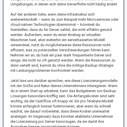
Umgebungen, in denen sich deine Serverflotte nicht häufig ändert.
Auf der anderen Seite, wenn deine Infrastruktur sich
weiterentwickelt – wenn du zum Beispiel mehr Microservices oder
cloud-nativen Technologien übernimmst – könntest du
feststellen, dass du für Server zahlst, die nicht effektiv genutzt
werden. Außerdem, wenn du einen Anstieg an virtuellen
Maschinen hast, aber weiterhin ein serverbasiertes Modell
verwendest, nutzt du möglicherweise diese Ressourcen nicht
effizient, was zu potenziellen Verschwendungen führen kann.
Nehmen wir an, du hast ein paar stark frequentierte Server und
einige, die nicht so oft genutzt werden. Wenn die Ressourcen zu
dünn verteilt sind, kannst du ohne die richtige Backup-Strategie
mit Leistungsproblemen konfrontiert werden.
Jetzt lass uns darüber sprechen, wie diese Lizenzierungsmodelle
mit der Größe und Natur deines Unternehmens interagieren. Wenn
du in einem Start-up arbeitest, kann das Budgetieren von Backup-
Lösungen besonders knifflig sein. Die Anfangskosten sind sehr
wichtig, da der Cashflow oft knapp ist. Ein pro Terabyte-Modell
könnte anfänglich besser funktionieren, aber wenn du schnell
wächst, sei darauf vorbereitet, dass diese Kosten unerwartet
ansteigen. Im Gegensatz dazu könnten etablierte Unternehmen
die Lizenzierung pro Server bevorzugen, da sie damit ihre
Ausgaben besser prognostizieren können.