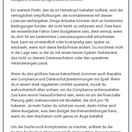
Ein weiterer Punkt, den du im Hinterkopf behalten solltest, sind die
vertraglichen Verpflichtungen, die normalerweise mit diesen
Lizenzen einhergehen. Einige Anbieter könnten dich an bestimmte
Bedingungen binden, die nicht leicht zu verlassen sind. Dies kann
ein wesentlicher Faktor beim Budgetieren sein, denn einmal, wenn
du dich für ein bestimmtes Lizenzierungsmodell entschieden
hast, kann es umständlich oder kostspielig sein, später zu
wechseln, wenn sich deine Bedürfnisse ändern. Du möchtest nicht
in der Lage sein, in der du mit einem teuren System feststeckst,
das nicht zu deinem Datenwachstum oder den operativen
Veränderungen passt.
Wenn du das größere Ganze betrachtest, kommen auch Aspekte
wie Compliance und Datenschutzbestimmungen ins Spiel. Wenn
du in einem stark regulierten Umfeld operierst, musst du
wahrscheinlich alles sichern, um die Compliance sicherzustellen.
Das kann enorm herausfordernd sein, wenn es um die finanzielle
Planung geht, insbesondere mit Modellen, die dich pro TB
belasten. Je mehr Daten du schützen musst, desto höher sind
deine Ausgaben, was dein Budget durcheinanderbringen kann,
wenn du dein Wachstum nicht genau im Auge behältst.
Um die Sache noch komplizierter zu machen, solltest du die