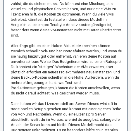
zahlst, die du sichern musst. Du könntest eine Mischung aus
virtuellen und physischen Servern haben, und nur deine VMs zu
lizenzieren hilft, die Kosten zu optimieren. Wenn du viele VMs
betreibst, könntest du feststellen, dass dieses Modell im
Vergleich zu einem pro Terabyte-Ansatz kostengünstiger ist,
besonders wenn deine VM-Instanzen nicht mit Daten überfrachtet
sind.
Allerdings gibt es einen Haken. Virtuelle Maschinen können
ziemlich schnell hoch- und heruntergefahren werden, und wenn du
sie häufig hinzufügst oder entfernst, variieren deine Kosten auf
unvorhersehbare Weise. Das Budgetieren wird zu einem Ratespiel.
Du könntest ein "stetiges" Wachstum der VMs erwarten, aber
plötzlich erfordert ein neues Projekt mehrere neue Instanzen, und
deine Backup-Kosten schießen in die Höhe. Außerdem, wenn du
mehrere Umgebungen hast, wie Test- und
Produktionsumgebungen, können die Kosten anschwellen, wenn
du nicht darauf achtest, was gesichert werden muss.
Dann haben wir das Lizenzmodell pro Server. Dieses wird oft in
traditionellen Setups gesehen und kommt mit einer eigenen Reihe
von Vor- und Nachteilen. Wenn du eine Lizenz pro Server
abschließt, weißt du im Voraus, wie viel du ausgibst, solange die
Anzahl der Server konstant bleibt. Dieses Modell macht das
Budgetieren unkompliziert. Es ist besonders hilfreich in stabilen