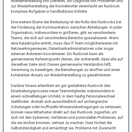
Wiederherstellung von Diensten, zur Diagnose von Problemen und
zur Wiederherstellung der Konnektivität vereinfacht ein Runbook
komplexe Aufgaben in handhabbare Schritte.
Eine weitere Ebene der Bedeutung ist die Rolle des Runbooks bei
der Förderung der Kommunikation zwischen Abteilungen. In jeder
Organisation, insbesondere in größeren, gibt es verschiedene
Teams, die sich auf verschiedene Bereiche spezialisieren. Wenn
eine Katastrophe eintritt, muss das IT-Team möglicherweise mit
Netzwerkingenieuren, Datenbankadministratoren oder sogar
externen Anbietern koordinieren. Ein Runbook kann als
gemeinsamer Referenzpunkt dienen, der sicherstellt, dass alle auf
derselben Seite sind. Dieses gemeinsame Verständnis hilft,
Verwirrung zu beseitigen, die Bemühungen zu straffen und einen
kohärenten Ansatz zur Wiederherstellung zu gewährleisten.
Darüber hinaus erleichtert ein gut gestaltetes Runbook den
Einarbeitungsprozess neuer Teammitglieder, insbesondere in
einem schnelllebigen Umfeld, in dem häufig Personalwechsel
stattfinden. Anstatt sich ausschließlich auf umfangreiche
Schulungen oder inoffizielle Wissensübertragungen zu verlassen,
können neue Mitarbeiter direkt auf das Runbook zugreifen, um
sich mit den Systemen, Verfahren und potenziellen Problemen, auf
die sie stoßen könnten, vertraut zu machen. Dies fördert die
Selbstständigkeit und ermächtigt sie, Probleme mit Zuversicht