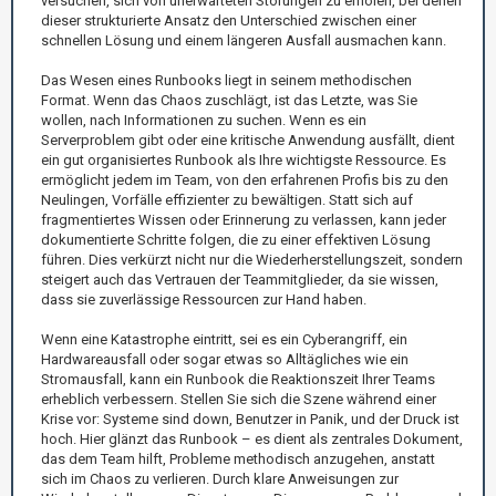
versuchen, sich von unerwarteten Störungen zu erholen, bei denen
dieser strukturierte Ansatz den Unterschied zwischen einer
schnellen Lösung und einem längeren Ausfall ausmachen kann.
Das Wesen eines Runbooks liegt in seinem methodischen
Format. Wenn das Chaos zuschlägt, ist das Letzte, was Sie
wollen, nach Informationen zu suchen. Wenn es ein
Serverproblem gibt oder eine kritische Anwendung ausfällt, dient
ein gut organisiertes Runbook als Ihre wichtigste Ressource. Es
ermöglicht jedem im Team, von den erfahrenen Profis bis zu den
Neulingen, Vorfälle effizienter zu bewältigen. Statt sich auf
fragmentiertes Wissen oder Erinnerung zu verlassen, kann jeder
dokumentierte Schritte folgen, die zu einer effektiven Lösung
führen. Dies verkürzt nicht nur die Wiederherstellungszeit, sondern
steigert auch das Vertrauen der Teammitglieder, da sie wissen,
dass sie zuverlässige Ressourcen zur Hand haben.
Wenn eine Katastrophe eintritt, sei es ein Cyberangriff, ein
Hardwareausfall oder sogar etwas so Alltägliches wie ein
Stromausfall, kann ein Runbook die Reaktionszeit Ihrer Teams
erheblich verbessern. Stellen Sie sich die Szene während einer
Krise vor: Systeme sind down, Benutzer in Panik, und der Druck ist
hoch. Hier glänzt das Runbook – es dient als zentrales Dokument,
das dem Team hilft, Probleme methodisch anzugehen, anstatt
sich im Chaos zu verlieren. Durch klare Anweisungen zur