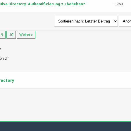
ctive Directory-Authentifizierung zu beheben?
1,760
9
10
Weiter »
e
on dir
rectory