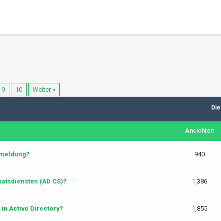
9
10
Weiter »
Die
Ansichten
nmeldung?
940
katsdiensten (AD CS)?
1,386
 in Active Directory?
1,855