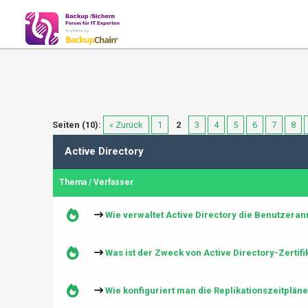
Seiten (10):
« Zurück
1
2
3
4
5
6
7
8
Active Directory
Thema
/
Verfasser
Wie verwaltet Active Directory die Benutzera
Was ist der Zweck von Active Directory-Zertifi
Wie konfiguriert man die Replikationszeitpläne