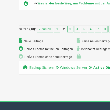
Was ist der beste Weg, um Probleme mit der A
Seiten (10):
« Zurück
1
2
3
4
5
6
7
8
Neue Beiträge
Keine neuen Beiträg
Heißes Thema mit neuen Beiträgen
Beinhaltet Beiträge v
Heißes Thema ohne neue Beiträge
Backup Sichern
Windows Server
Active Di