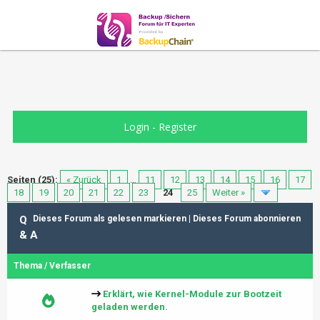
Login
-
Register
Seiten (25):
« Zurück
1
…
11
12
13
14
15
16
17
18
19
20
21
22
23
24
25
Weiter »
Q
Dieses Forum als gelesen markieren
|
Dieses Forum abonnieren
& A
Thema
/
Verfasser
Erklärt, wie Kernel-Module zur Bootzeit
geladen werden.