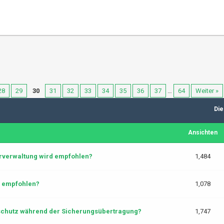
28
29
30
31
32
33
34
35
36
37
…
64
Weiter »
Die
Ansichten
rverwaltung wird empfohlen?
1,484
d empfohlen?
1,078
nschutz während der Sicherungsübertragung?
1,747