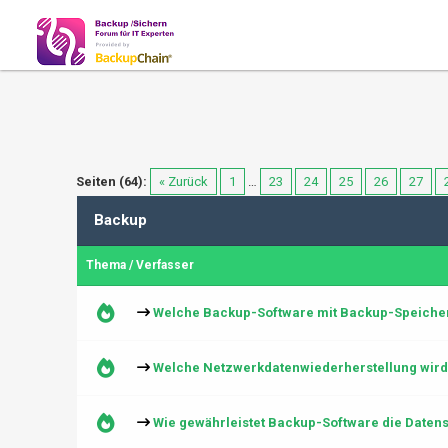
Seiten (64):
« Zurück
1
…
23
24
25
26
27
Backup
Thema
/
Verfasser
Welche Backup-Software mit Backup-Speiche
Welche Netzwerkdatenwiederherstellung wir
Wie gewährleistet Backup-Software die Date