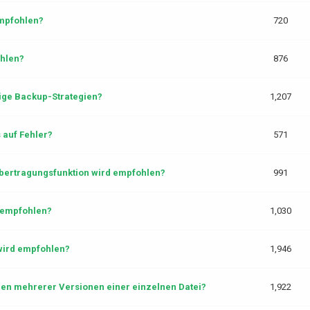
empfohlen?
720
hlen?
876
ige Backup-Strategien?
1,207
auf Fehler?
571
bertragungsfunktion wird empfohlen?
991
 empfohlen?
1,030
wird empfohlen?
1,946
len mehrerer Versionen einer einzelnen Datei?
1,922