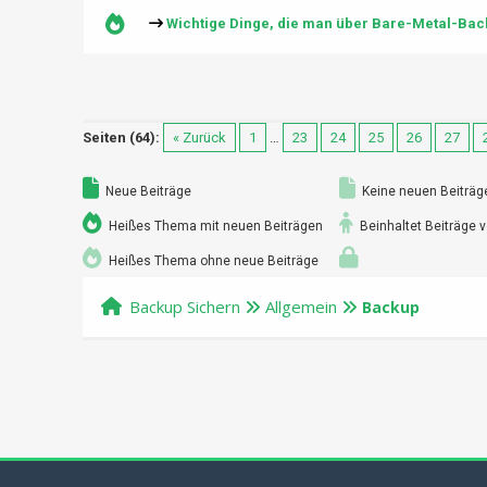
Wichtige Dinge, die man über Bare-Metal-Back
Seiten (64):
« Zurück
1
…
23
24
25
26
27
Neue Beiträge
Keine neuen Beiträg
Heißes Thema mit neuen Beiträgen
Beinhaltet Beiträge v
Heißes Thema ohne neue Beiträge
Backup Sichern
Allgemein
Backup