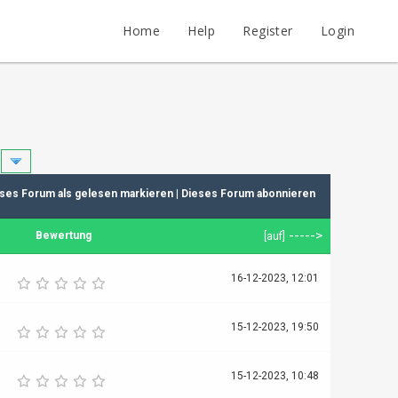
Home
Help
Register
Login
ses Forum als gelesen markieren
|
Dieses Forum abonnieren
----->
Bewertung
[
auf
]
16-12-2023, 12:01
15-12-2023, 19:50
15-12-2023, 10:48