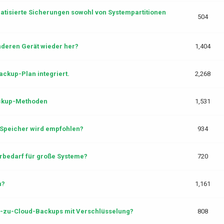
isierte Sicherungen sowohl von Systempartitionen
504
nderen Gerät wieder her?
1,404
ckup-Plan integriert.
2,268
Backup-Methoden
1,531
Speicher wird empfohlen?
934
rbedarf für große Systeme?
720
n?
1,161
d-zu-Cloud-Backups mit Verschlüsselung?
808