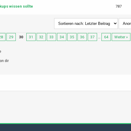
ups wissen sollte
787
28
29
30
31
32
33
34
35
36
37
…
64
Weiter »
e
on dir