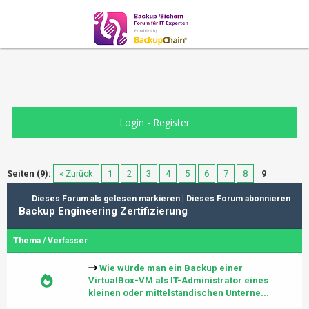
Login
-
Register
Seiten (9):
« Zurück
1
2
3
4
5
6
7
8
9
Dieses Forum als gelesen markieren
|
Dieses Forum abonnieren
Backup Engineering Zertifizierung
Thema
/
Verfasser
Wie würde man ein Backup einer
VirtualBox-VM als IT-Administrator eines
kleinen oder mittelständischen Unterne...