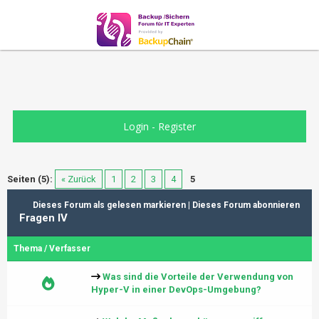
Login
-
Register
Seiten (5):
« Zurück
1
2
3
4
5
Dieses Forum als gelesen markieren
|
Dieses Forum abonnieren
Fragen IV
Thema
/
Verfasser
Was sind die Vorteile der Verwendung von
Hyper-V in einer DevOps-Umgebung?