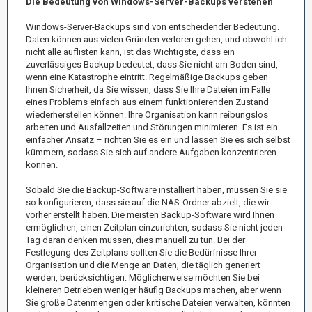
Die Bedeutung von Windows-Server-Backups verstehen
Windows-Server-Backups sind von entscheidender Bedeutung.
Daten können aus vielen Gründen verloren gehen, und obwohl ich
nicht alle auflisten kann, ist das Wichtigste, dass ein
zuverlässiges Backup bedeutet, dass Sie nicht am Boden sind,
wenn eine Katastrophe eintritt. Regelmäßige Backups geben
Ihnen Sicherheit, da Sie wissen, dass Sie Ihre Dateien im Falle
eines Problems einfach aus einem funktionierenden Zustand
wiederherstellen können. Ihre Organisation kann reibungslos
arbeiten und Ausfallzeiten und Störungen minimieren. Es ist ein
einfacher Ansatz – richten Sie es ein und lassen Sie es sich selbst
kümmern, sodass Sie sich auf andere Aufgaben konzentrieren
können.
Sobald Sie die Backup-Software installiert haben, müssen Sie sie
so konfigurieren, dass sie auf die NAS-Ordner abzielt, die wir
vorher erstellt haben. Die meisten Backup-Software wird Ihnen
ermöglichen, einen Zeitplan einzurichten, sodass Sie nicht jeden
Tag daran denken müssen, dies manuell zu tun. Bei der
Festlegung des Zeitplans sollten Sie die Bedürfnisse Ihrer
Organisation und die Menge an Daten, die täglich generiert
werden, berücksichtigen. Möglicherweise möchten Sie bei
kleineren Betrieben weniger häufig Backups machen, aber wenn
Sie große Datenmengen oder kritische Dateien verwalten, könnten