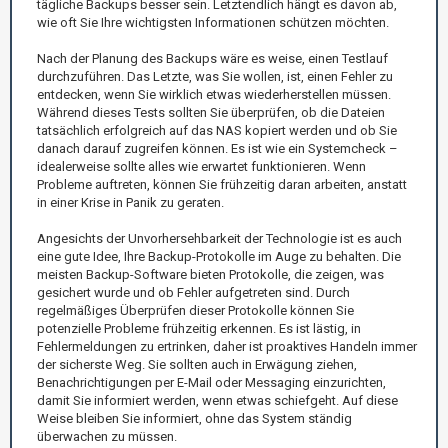
tägliche Backups besser sein. Letztendlich hängt es davon ab,
wie oft Sie Ihre wichtigsten Informationen schützen möchten.
Nach der Planung des Backups wäre es weise, einen Testlauf
durchzuführen. Das Letzte, was Sie wollen, ist, einen Fehler zu
entdecken, wenn Sie wirklich etwas wiederherstellen müssen.
Während dieses Tests sollten Sie überprüfen, ob die Dateien
tatsächlich erfolgreich auf das NAS kopiert werden und ob Sie
danach darauf zugreifen können. Es ist wie ein Systemcheck –
idealerweise sollte alles wie erwartet funktionieren. Wenn
Probleme auftreten, können Sie frühzeitig daran arbeiten, anstatt
in einer Krise in Panik zu geraten.
Angesichts der Unvorhersehbarkeit der Technologie ist es auch
eine gute Idee, Ihre Backup-Protokolle im Auge zu behalten. Die
meisten Backup-Software bieten Protokolle, die zeigen, was
gesichert wurde und ob Fehler aufgetreten sind. Durch
regelmäßiges Überprüfen dieser Protokolle können Sie
potenzielle Probleme frühzeitig erkennen. Es ist lästig, in
Fehlermeldungen zu ertrinken, daher ist proaktives Handeln immer
der sicherste Weg. Sie sollten auch in Erwägung ziehen,
Benachrichtigungen per E-Mail oder Messaging einzurichten,
damit Sie informiert werden, wenn etwas schiefgeht. Auf diese
Weise bleiben Sie informiert, ohne das System ständig
überwachen zu müssen.