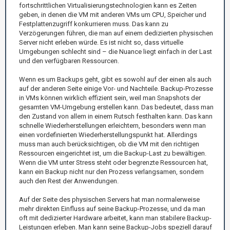
fortschrittlichen Virtualisierungstechnologien kann es Zeiten
geben, in denen die VM mit anderen VMs um CPU, Speicher und
Festplattenzugriff konkurrieren muss. Das kann zu
Verzögerungen führen, die man auf einem dedizierten physischen
Server nicht erleben würde. Es ist nicht so, dass virtuelle
Umgebungen schlecht sind – die Nuance liegt einfach in der Last
und den verfügbaren Ressourcen.
Wenn es um Backups geht, gibt es sowohl auf der einen als auch
auf der anderen Seite einige Vor- und Nachteile. Backup-Prozesse
in VMs können wirklich effizient sein, weil man Snapshots der
gesamten VM-Umgebung erstellen kann. Das bedeutet, dass man
den Zustand von allem in einem Rutsch festhalten kann. Das kann
schnelle Wiederherstellungen erleichtern, besonders wenn man
einen vordefinierten Wiederherstellungspunkt hat. Allerdings
muss man auch berücksichtigen, ob die VM mit den richtigen
Ressourcen eingerichtet ist, um die Backup-Last zu bewältigen.
Wenn die VM unter Stress steht oder begrenzte Ressourcen hat,
kann ein Backup nicht nur den Prozess verlangsamen, sondern
auch den Rest der Anwendungen.
Auf der Seite des physischen Servers hat man normalerweise
mehr direkten Einfluss auf seine Backup-Prozesse, und da man
oft mit dedizierter Hardware arbeitet, kann man stabilere Backup-
Leistungen erleben. Man kann seine Backup-Jobs speziell darauf