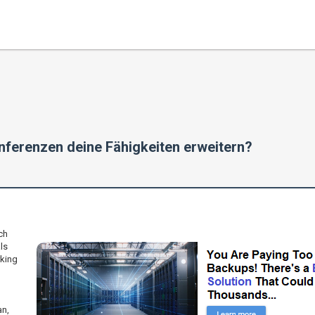
nferenzen deine Fähigkeiten erweitern?
ch
als
king
an,