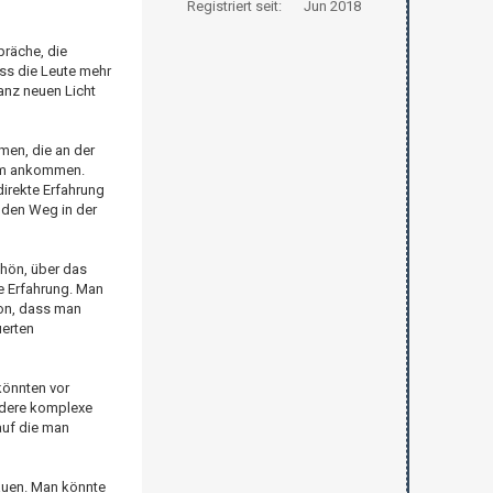
Registriert seit:
Jun 2018
präche, die
ass die Leute mehr
anz neuen Licht
men, die an der
ream ankommen.
irekte Erfahrung
h den Weg in der
chön, über das
he Erfahrung. Man
von, dass man
uerten
könnten vor
andere komplexe
auf die man
auen. Man könnte