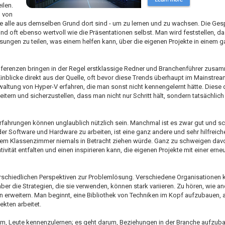
ilen.
n von
ie alle aus demselben Grund dort sind - um zu lernen und zu wachsen. Die Ges
d oft ebenso wertvoll wie die Präsentationen selbst. Man wird feststellen, d
sungen zu teilen, was einem helfen kann, über die eigenen Projekte in einem g
nferenzen bringen in der Regel erstklassige Redner und Branchenführer zusam
 Einblicke direkt aus der Quelle, oft bevor diese Trends überhaupt im Mainst
tung von Hyper-V erfahren, die man sonst nicht kennengelernt hätte. Diese d
itern und sicherzustellen, dass man nicht nur Schritt hält, sondern tatsächlic
rfahrungen können unglaublich nützlich sein. Manchmal ist es zwar gut und s
er Software und Hardware zu arbeiten, ist eine ganz andere und sehr hilfreic
einem Klassenzimmer niemals in Betracht ziehen würde. Ganz zu schweigen da
ität entfalten und einen inspirieren kann, die eigenen Projekte mit einer erne
terschiedlichen Perspektiven zur Problemlösung. Verschiedene Organisationen 
aber die Strategien, die sie verwenden, können stark variieren. Zu hören, wie 
erweitern. Man beginnt, eine Bibliothek von Techniken im Kopf aufzubauen, 
kten arbeitet.
um, Leute kennenzulernen; es geht darum, Beziehungen in der Branche aufzub