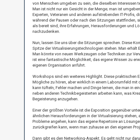
von Menschen umgeben zu sein, die dieselben Interessen te
Man ist nicht nur ein Gesicht in der Menge; man ist umgebe
Experten, Veteranen und anderen aufstrebenden IT-Profis, d
während der Pausen oder nach den Sitzungen stattfinden, sin
als bereit sind, ihre Erfahrungen, Herausforderungen und Lö
nachzudenken.
Nun, lassen Sie uns über die Sitzungen sprechen. Diese Ko
Spitze der Virtualisierungstechnologien stehen. Man erhält
Man könnte von neuen Werkzeugen oder Techniken zur Verwal
ist eine fantastische Möglichkeit, das eigene Wissen zu erwe
eigenen Organisation anführt.
Workshops sind ein weiteres Highlight. Diese praktischen E
Mögliche zu hören, aber wirklich in einem Laborumfeld mit d
kann tüfteln, Fehler machen und Dinge lernen, die man in 
neben anderen Technikbegeisterten arbeiten kann, was Kreativ
Begeisterung anzugehen.
Einer der größten Vorteile ist die Exposition gegenüber un
ähnlichen Herausforderungen in der Virtualisierung stehen, 
Probleme angehen, kann das eigene Repertoire an Lösungen 
zurückgreifen kann, wenn man zuhause an den eigenen Proje
Dann gibt es den Networking-Aspekt. Es geht nicht nur dar