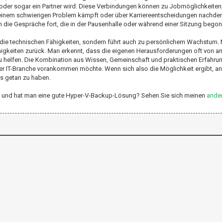
 oder sogar ein Partner wird. Diese Verbindungen können zu Jobmöglichkeiten
 einem schwierigen Problem kämpft oder über Karriereentscheidungen nachde
en die Gespräche fort, die in der Pausenhalle oder während einer Sitzung bego
r die technischen Fähigkeiten, sondern führt auch zu persönlichem Wachstum
higkeiten zurück. Man erkennt, dass die eigenen Herausforderungen oft von an
 zu helfen. Die Kombination aus Wissen, Gemeinschaft und praktischen Erfahr
der IT-Branche vorankommen möchte. Wenn sich also die Möglichkeit ergibt, an
es getan zu haben.
er-V und hat man eine gute Hyper-V-Backup-Lösung? Sehen Sie sich meinen
ander