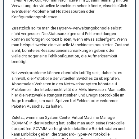
"VMM“-Protokoll, wo man Nachrichten im Zusammenhang mit der
Verwaltung der virtuellen Maschinen sehen könnte, einschließlich
eventueller Probleme mit Hostressourcen oder
Konfigurationsproblemen.
Zusätzlich sollte man die Hyper-V-Verwaltungskonsole selbst
nicht vergessen. Die Statusanzeigen und Fehlermeldungen
können sofortigen Kontext bieten, wenn etwas schiefgeht. Wenn
man beispielsweise eine virtuelle Maschine im pausierten Zustand
sieht, könnte es Ressourceneinschränkungen geben oder
vielleicht sogar eine Fehlkonfiguration, die Aufmerksamkeit
benötigt.
Netzwerkprobleme können ebenfalls knifflig sein, daher ist es
sinnvoll, die Protokolle der virtuellen Switches zu überprüfen.
Abnormales Verhalten in den Netzwerkadaptern könnte auf
Probleme in der Interkonnektivität der VMs hinweisen. Man sollte
hier die Netzwerkleistungsstatistiken und Ereignisprotokolle im
Auge behalten, um nach Spitzen bei Fehlern oder verlorenen
Paketen Ausschau zu halten.
Zuletzt, wenn man System Center Virtual Machine Manager
(SCVMM) in der Mischung hat, sollte man auch seine Protokolle
überprüfen. SCVMM verfolgt viele detaillierte Betriebsdaten und
kann Einblicke geben, die Standard-Hyper-V-Protokolle