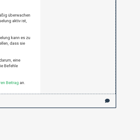
mäßig überwachen
lung aktiv ist,
selung kann es zu
llen, dass sie
 darum, eine
ie Befehle
en Beitrag
an.