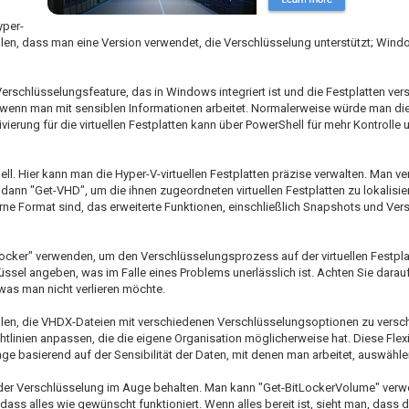
yper-
ellen, dass man eine Version verwendet, die Verschlüsselung unterstützt; Win
 Verschlüsselungsfeature, das in Windows integriert ist und die Festplatten vers
 wenn man mit sensiblen Informationen arbeitet. Normalerweise würde man di
erung für die virtuellen Festplatten kann über PowerShell für mehr Kontrolle u
ll. Hier kann man die Hyper-V-virtuellen Festplatten präzise verwalten. Man v
 dann "Get-VHD", um die ihnen zugeordneten virtuellen Festplatten zu lokalis
erne Format sind, das erweiterte Funktionen, einschließlich Snapshots und Ver
ocker" verwenden, um den Verschlüsselungsprozess auf der virtuellen Festplat
ssel angeben, was im Falle eines Problems unerlässlich ist. Achten Sie darauf
 was man nicht verlieren möchte.
len, die VHDX-Dateien mit verschiedenen Verschlüsselungsoptionen zu versc
tlinien anpassen, die die eigene Organisation möglicherweise hat. Diese Flexib
e basierend auf der Sensibilität der Daten, mit denen man arbeitet, auswähle
s der Verschlüsselung im Auge behalten. Man kann "Get-BitLockerVolume" ver
ass alles wie gewünscht funktioniert. Wenn alles bereit ist, sieht man, dass