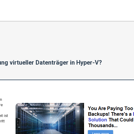
ng virtueller Datenträger in Hyper-V?
in
re
t ist
itt