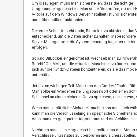
Um loszulegen, muss man sicherstellen, dass die richtige
Umgebung eingerichtet ist. Man sollte überprüfen, ob die H
V-Rolle auf dem Windows Server installiert ist und sicherst
und höher sollten funktionieren.
Der erste Schritt besteht darin, BitLocker zu aktivieren, das
entscheidend, um die Daten sicher zu halten, insbesondere
Server-Manager oder die Systemsteuerung tun, aber die Aktivi
erfolgen.
Sobald BitLocker eingerichtet ist, wechselt man zu PowerShe
Befehl "Get-VM", um die virtuellen Maschinen zu finden, und
sich auf die ".vhdx"-Dateien konzentrieren, da sie das mod
unterstützt.
Jetzt zum wichtigen Teil: Man kann das Cmdlet "Enable-BitL
Man sollte ein Wiederherstellungspasswort oder einen Schlü
Schlüssel an einem sicheren Ort zu speichern; es ist etwas,
Wenn man zusätzliche Sicherheit sucht, kann man auch wäh
kann man die Verschlüsselung an spezifische Sicherheitsrich
dass man den geeigneten Algorithmus und die Schlüsselläng
Nachdem man alles eingerichtet hat, sollte man den Statu
Verschlüsselungsstatus zu überprüfen und sicherzustellen, d