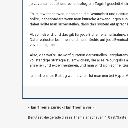
jetzt verschlüsselt und vor unbefugtem Zugriff geschützt si
Es ist erwähnenswert, dass man die Gesundheit und Leistu
sollte, insbesondere wenn man kritische Anwendungen ausfü
daher sollte man sicherstellen, dass das System entsprechen
Abschließend, und das gilt für jede Sicherheitsmaßnahme, s
Datenverlusten kommen, und man möchte auf jede Eventualitä
zuverlässig sind.
Also, das war's! Die Konfiguration der virtuellen Festplatte
vollständige Strategie zu entwickeln, die alles reibungslos
ansehen und experimentieren, und man wird sich schnell zur
Ich hoffe, mein Beitrag war nützlich. Ist man neu bei Hyp
«
Ein Thema zurück
|
Ein Thema vor
»
Benutzer, die gerade dieses Thema anschauen: 1 Gast/Gäste