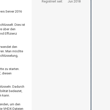
Registriert seit:
Jun 2018
dows Server 2016
chlüsselt. Dies ist
es über den
nd Effizienz
erwendet den
ieren. Man möchte
schlüsselung,
te zu starten.
, diesen
hlüsseln. Dadurch
ilität bedeutet,
n kann.
wenden, um den
 die VHDX-Dateien