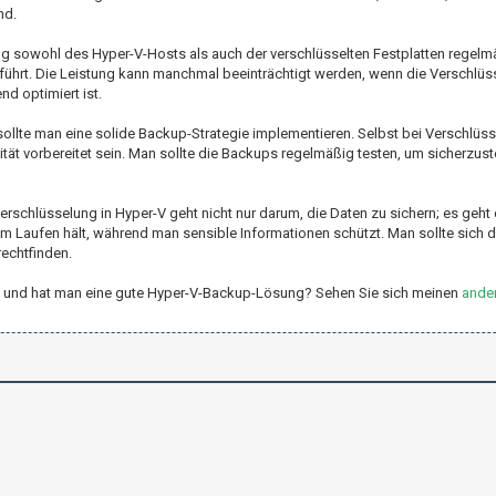
nd.
ng sowohl des Hyper-V-Hosts als auch der verschlüsselten Festplatten regel
hrt. Die Leistung kann manchmal beeinträchtigt werden, wenn die Verschlüsse
d optimiert ist.
ollte man eine solide Backup-Strategie implementieren. Selbst bei Verschlüs
t vorbereitet sein. Man sollte die Backups regelmäßig testen, um sicherzuste
nverschlüsselung in Hyper-V geht nicht nur darum, die Daten zu sichern; es geht
 am Laufen hält, während man sensible Informationen schützt. Man sollte sich d
echtfinden.
er-V und hat man eine gute Hyper-V-Backup-Lösung? Sehen Sie sich meinen
ander