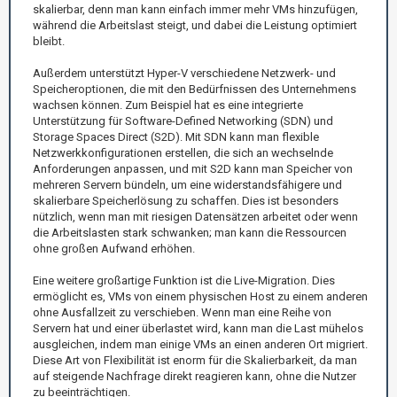
skalierbar, denn man kann einfach immer mehr VMs hinzufügen,
während die Arbeitslast steigt, und dabei die Leistung optimiert
bleibt.
Außerdem unterstützt Hyper-V verschiedene Netzwerk- und
Speicheroptionen, die mit den Bedürfnissen des Unternehmens
wachsen können. Zum Beispiel hat es eine integrierte
Unterstützung für Software-Defined Networking (SDN) und
Storage Spaces Direct (S2D). Mit SDN kann man flexible
Netzwerkkonfigurationen erstellen, die sich an wechselnde
Anforderungen anpassen, und mit S2D kann man Speicher von
mehreren Servern bündeln, um eine widerstandsfähigere und
skalierbare Speicherlösung zu schaffen. Dies ist besonders
nützlich, wenn man mit riesigen Datensätzen arbeitet oder wenn
die Arbeitslasten stark schwanken; man kann die Ressourcen
ohne großen Aufwand erhöhen.
Eine weitere großartige Funktion ist die Live-Migration. Dies
ermöglicht es, VMs von einem physischen Host zu einem anderen
ohne Ausfallzeit zu verschieben. Wenn man eine Reihe von
Servern hat und einer überlastet wird, kann man die Last mühelos
ausgleichen, indem man einige VMs an einen anderen Ort migriert.
Diese Art von Flexibilität ist enorm für die Skalierbarkeit, da man
auf steigende Nachfrage direkt reagieren kann, ohne die Nutzer
zu beeinträchtigen.