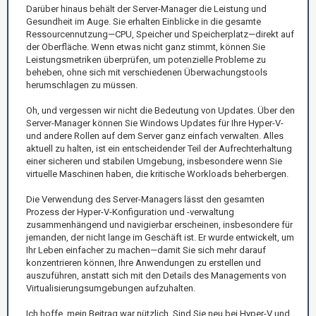
Darüber hinaus behält der Server-Manager die Leistung und
Gesundheit im Auge. Sie erhalten Einblicke in die gesamte
Ressourcennutzung—CPU, Speicher und Speicherplatz—direkt auf
der Oberfläche. Wenn etwas nicht ganz stimmt, können Sie
Leistungsmetriken überprüfen, um potenzielle Probleme zu
beheben, ohne sich mit verschiedenen Überwachungstools
herumschlagen zu müssen.
Oh, und vergessen wir nicht die Bedeutung von Updates. Über den
Server-Manager können Sie Windows Updates für Ihre Hyper-V-
und andere Rollen auf dem Server ganz einfach verwalten. Alles
aktuell zu halten, ist ein entscheidender Teil der Aufrechterhaltung
einer sicheren und stabilen Umgebung, insbesondere wenn Sie
virtuelle Maschinen haben, die kritische Workloads beherbergen.
Die Verwendung des Server-Managers lässt den gesamten
Prozess der Hyper-V-Konfiguration und -verwaltung
zusammenhängend und navigierbar erscheinen, insbesondere für
jemanden, der nicht lange im Geschäft ist. Er wurde entwickelt, um
Ihr Leben einfacher zu machen—damit Sie sich mehr darauf
konzentrieren können, Ihre Anwendungen zu erstellen und
auszuführen, anstatt sich mit den Details des Managements von
Virtualisierungsumgebungen aufzuhalten.
Ich hoffe, mein Beitrag war nützlich. Sind Sie neu bei Hyper-V und