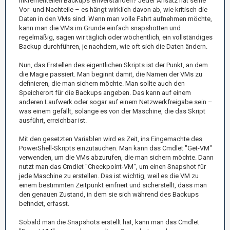
inkrementellen Backups einverstanden? Jeder Ansatz hat seine
Vor- und Nachteile – es hängt wirklich davon ab, wie kritisch die
Daten in den VMs sind. Wenn man volle Fahrt aufnehmen möchte,
kann man die VMs im Grunde einfach snapshotten und
regelmäßig, sagen wir täglich oder wöchentlich, ein vollständiges
Backup durchführen, je nachdem, wie oft sich die Daten ändern.
Nun, das Erstellen des eigentlichen Skripts ist der Punkt, an dem
die Magie passiert. Man beginnt damit, die Namen der VMs zu
definieren, die man sichern möchte. Man sollte auch den
Speicherort für die Backups angeben. Das kann auf einem
anderen Laufwerk oder sogar auf einem Netzwerkfreigabe sein –
was einem gefällt, solange es von der Maschine, die das Skript
ausführt, erreichbar ist.
Mit den gesetzten Variablen wird es Zeit, ins Eingemachte des
PowerShell-Skripts einzutauchen. Man kann das Cmdlet "Get-VM"
verwenden, um die VMs abzurufen, die man sichern möchte. Dann
nutzt man das Cmdlet "Checkpoint-VM", um einen Snapshot für
jede Maschine zu erstellen. Das ist wichtig, weil es die VM zu
einem bestimmten Zeitpunkt einfriert und sicherstellt, dass man
den genauen Zustand, in dem sie sich während des Backups
befindet, erfasst.
Sobald man die Snapshots erstellt hat, kann man das Cmdlet