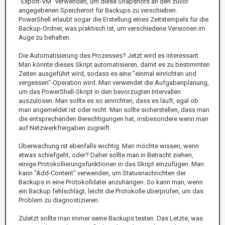
"Export-VM" verwenden, um diese Snapshots an den zuvor
angegebenen Speicherort für Backups zu verschieben.
PowerShell erlaubt sogar die Erstellung eines Zeitstempels für die
Backup-Ordner, was praktisch ist, um verschiedene Versionen im
Auge zu behalten.
Die Automatisierung des Prozesses? Jetzt wird es interessant.
Man könnte dieses Skript automatisieren, damit es zu bestimmten
Zeiten ausgeführt wird, sodass es eine "einmal einrichten und
vergessen“-Operation wird. Man verwendet die Aufgabenplanung,
um das PowerShell-Skript in den bevorzugten Intervallen
auszulösen. Man sollte es so einrichten, dass es läuft, egal ob
man angemeldet ist oder nicht. Man sollte sicherstellen, dass man
die entsprechenden Berechtigungen hat, insbesondere wenn man
auf Netzwerkfreigaben zugreift.
Überwachung ist ebenfalls wichtig. Man möchte wissen, wenn
etwas schiefgeht, oder? Daher sollte man in Betracht ziehen,
einige Protokollierungsfunktionen in das Skript einzufügen. Man
kann "Add-Content" verwenden, um Statusnachrichten der
Backups in eine Protokolldatei anzuhängen. So kann man, wenn
ein Backup fehlschlägt, leicht die Protokolle überprüfen, um das
Problem zu diagnostizieren.
Zuletzt sollte man immer seine Backups testen. Das Letzte, was