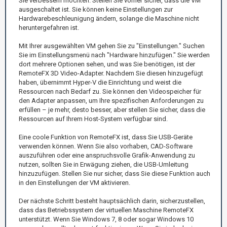
Sie verbessern möchten. Stellen Sie vorher sicher, dass die VM
ausgeschaltet ist. Sie können keine Einstellungen zur
Hardwarebeschleunigung ändern, solange die Maschine nicht
heruntergefahren ist.
Mit Ihrer ausgewählten VM gehen Sie zu "Einstellungen." Suchen
Sie im Einstellungsmenü nach "Hardware hinzufügen." Sie werden
dort mehrere Optionen sehen, und was Sie benötigen, ist der
RemoteFX 3D Video-Adapter. Nachdem Sie diesen hinzugefügt
haben, übernimmt Hyper-V die Einrichtung und weist die
Ressourcen nach Bedarf zu. Sie können den Videospeicher für
den Adapter anpassen, um Ihre spezifischen Anforderungen zu
erfüllen – je mehr, desto besser, aber stellen Sie sicher, dass die
Ressourcen auf Ihrem Host-System verfügbar sind.
Eine coole Funktion von RemoteFX ist, dass Sie USB-Geräte
verwenden können. Wenn Sie also vorhaben, CAD-Software
auszuführen oder eine anspruchsvolle Grafik-Anwendung zu
nutzen, sollten Sie in Erwägung ziehen, die USB-Umleitung
hinzuzufügen. Stellen Sie nur sicher, dass Sie diese Funktion auch
in den Einstellungen der VM aktivieren.
Der nächste Schritt besteht hauptsächlich darin, sicherzustellen,
dass das Betriebssystem der virtuellen Maschine RemoteFX
unterstützt. Wenn Sie Windows 7, 8 oder sogar Windows 10