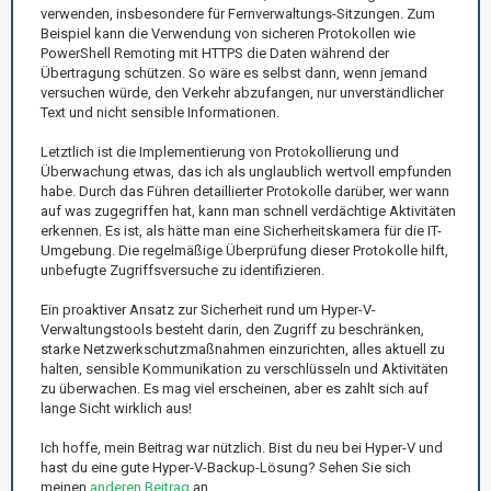
verwenden, insbesondere für Fernverwaltungs-Sitzungen. Zum
Beispiel kann die Verwendung von sicheren Protokollen wie
PowerShell Remoting mit HTTPS die Daten während der
Übertragung schützen. So wäre es selbst dann, wenn jemand
versuchen würde, den Verkehr abzufangen, nur unverständlicher
Text und nicht sensible Informationen.
Letztlich ist die Implementierung von Protokollierung und
Überwachung etwas, das ich als unglaublich wertvoll empfunden
habe. Durch das Führen detaillierter Protokolle darüber, wer wann
auf was zugegriffen hat, kann man schnell verdächtige Aktivitäten
erkennen. Es ist, als hätte man eine Sicherheitskamera für die IT-
Umgebung. Die regelmäßige Überprüfung dieser Protokolle hilft,
unbefugte Zugriffsversuche zu identifizieren.
Ein proaktiver Ansatz zur Sicherheit rund um Hyper-V-
Verwaltungstools besteht darin, den Zugriff zu beschränken,
starke Netzwerkschutzmaßnahmen einzurichten, alles aktuell zu
halten, sensible Kommunikation zu verschlüsseln und Aktivitäten
zu überwachen. Es mag viel erscheinen, aber es zahlt sich auf
lange Sicht wirklich aus!
Ich hoffe, mein Beitrag war nützlich. Bist du neu bei Hyper-V und
hast du eine gute Hyper-V-Backup-Lösung? Sehen Sie sich
meinen
anderen Beitrag
an.